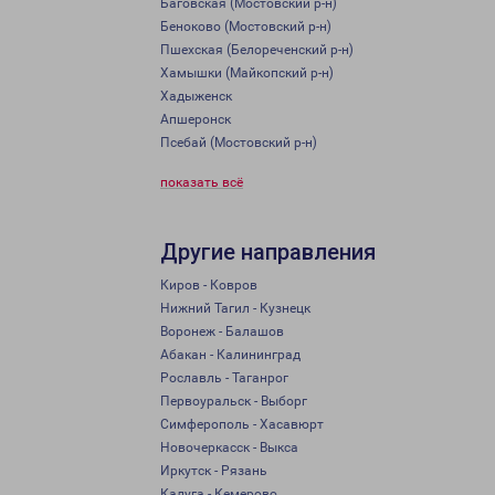
Баговская (Мостовский р-н)
Беноково (Мостовский р-н)
Пшехская (Белореченский р-н)
Хамышки (Майкопский р-н)
Хадыженск
Апшеронск
Псебай (Мостовский р-н)
показать всё
Другие направления
Киров - Ковров
Нижний Тагил - Кузнецк
Воронеж - Балашов
Абакан - Калининград
Рославль - Таганрог
Первоуральск - Выборг
Симферополь - Хасавюрт
Новочеркасск - Выкса
Иркутск - Рязань
Калуга - Кемерово