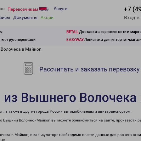
+7 (4
ас
Услуги
Перевозчикам
Вход в
рвисы
Документы
Акции
зы
RETAIL
Доставка в торговые сети и марк
ые грузоперевозки
EASYWAY
Логистика для интернет-магаз
 Волочека в Майкоп
Рассчитать и заказать перевозку
 из Вышнего Волочека
оп, а также в другие города России автомобильным и авиатранспортом.
 Вышний Волочек - Майкоп вы можете ознакомиться на сайте, произвести р
лочека в Майкоп, в калькуляторе необходимо ввести данные для расчета стои
ПЭК.