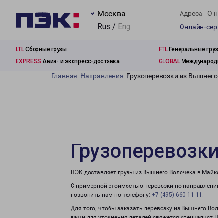
Москва
Адреса
О н
Rus /
Eng
Онлайн-се
LTL
Сборные грузы
FTL
Генеральные гру
EXPRESS
Авиа- и экспресс-доставка
GLOBAL
Международн
Главная
Направления
Грузоперевозки из Вышнего
Грузоперевозки
ПЭК доставляет грузы из Вышнего Волочека в Майк
С примерной стоимостью перевозки по направлению
позвонить нам по телефону:
+7 (495) 660-11-11
.
Для того, чтобы заказать перевозку из Вышнего Во
вами для уточнения деталей свяжется специалист 