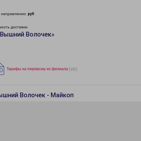
у направлению:
руб
.
мость доставки.
«Вышний Волочек»
(xls)
Тарифы на перевозку из филиала
ышний Волочек - Майкоп