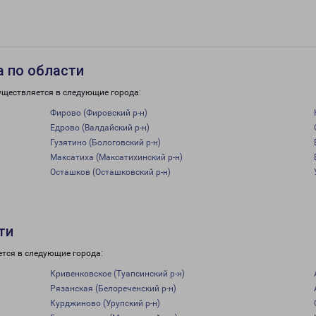
 по области
уществляется в следующие города:
Фирово (Фировский р-н)
Едрово (Валдайский р-н)
Гузятино (Бологовский р-н)
Максатиха (Максатихинский р-н)
Осташков (Осташковский р-н)
ти
ется в следующие города:
Кривенковское (Туапсинский р-н)
Рязанская (Белореченский р-н)
Курджиново (Урупский р-н)