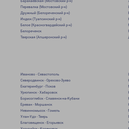
Баракаевская (Мостовский р-н)
Перевалка (Мостовский р-н)
Дружный (Белореченский р-н)
Индюк (Туапсинский р-н)
Белое (Красногвардейский р-н)
Белореченск
Тверская (Апшеронский р-н)
Иваново - Севастополь
Северодвинск - Орехово-Зуево
Екатеринбург - Псков
Урюпинск - Хабаровск
Борисоглебск - Славянск-на-Кубани
Ереван - Моршанск
Невинномысск - Гомель
Улан-Удэ - Тверь
Благовещенск - Егорьевск
Уссурийск - Кореновск