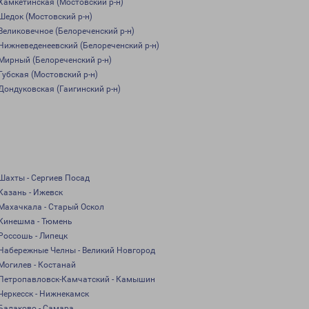
Хамкетинская (Мостовский р-н)
Шедок (Мостовский р-н)
Великовечное (Белореченский р-н)
Нижневеденеевский (Белореченский р-н)
Мирный (Белореченский р-н)
Губская (Мостовский р-н)
Дондуковская (Гаигинский р-н)
Шахты - Сергиев Посад
Казань - Ижевск
Махачкала - Старый Оскол
Кинешма - Тюмень
Россошь - Липецк
Набережные Челны - Великий Новгород
Могилев - Костанай
Петропавловск-Камчатский - Камышин
Черкесск - Нижнекамск
Балаково - Самара