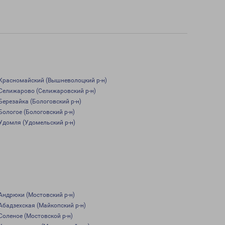
Красномайский (Вышневолоцкий р-н)
Селижарово (Селижаровский р-н)
Березайка (Бологовский р-н)
Бологое (Бологовский р-н)
Удомля (Удомельский р-н)
Андрюки (Мостовский р-н)
Абадзехская (Майкопский р-н)
Соленое (Мостовской р-н)