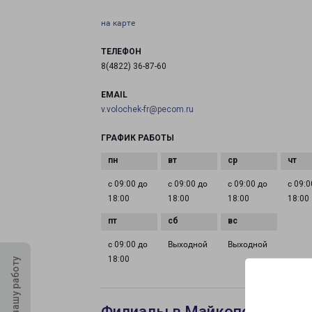
на карте
ТЕЛЕФОН
8(4822) 36-87-60
EMAIL
v.volochek-fr@pecom.ru
ГРАФИК РАБОТЫ
с 09:00 до
с 09:00 до
с 09:00 до
с 09:0
18:00
18:00
18:00
18:00
с 09:00 до
Выходной
Выходной
18:00
Оцените нашу работу
Филиалы в Майкопе