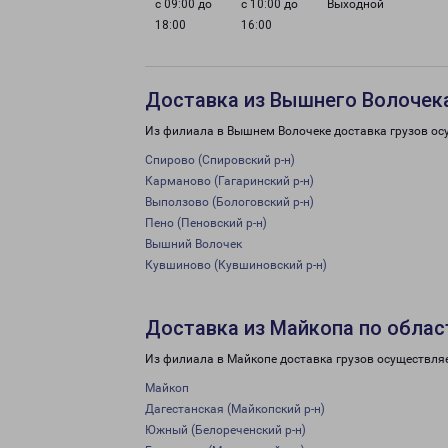
с 09:00 до
с 10:00 до
Выходной
18:00
16:00
Доставка из Вышнего Волочека
Из филиала в Вышнем Волочеке доставка грузов ос
Спирово (Спировский р-н)
Карманово (Гагаринский р-н)
Выползово (Бологовский р-н)
Пено (Пеновский р-н)
Вышний Волочек
Кувшиново (Кувшиновский р-н)
Доставка из Майкопа по облас
Из филиала в Майкопе доставка грузов осуществля
Майкоп
Дагестанская (Майкопский р-н)
Южный (Белореченский р-н)