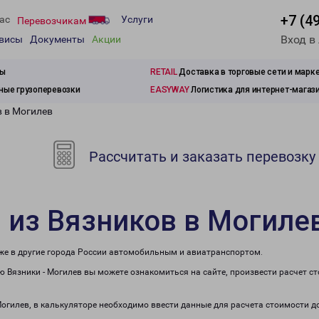
+7 (4
ас
Услуги
Перевозчикам
Вход в
рвисы
Документы
Акции
зы
RETAIL
Доставка в торговые сети и марк
ые грузоперевозки
EASYWAY
Логистика для интернет-магаз
в в Могилев
Рассчитать и заказать перевозку
 из Вязников в Могиле
кже в другие города России автомобильным и авиатранспортом.
 Вязники - Могилев вы можете ознакомиться на сайте, произвести расчет 
Могилев, в калькуляторе необходимо ввести данные для расчета стоимости д