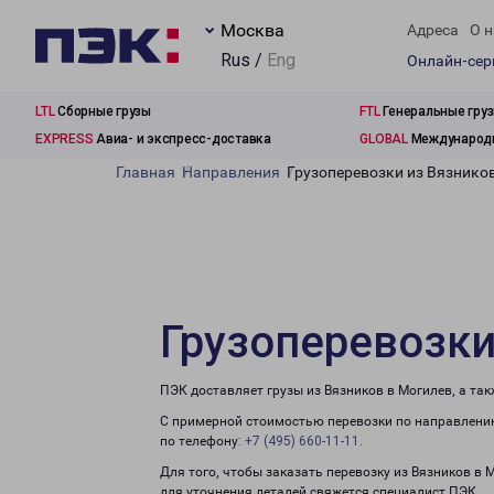
Москва
Адреса
О н
Rus /
Eng
Онлайн-се
LTL
Сборные грузы
FTL
Генеральные гру
EXPRESS
Авиа- и экспресс-доставка
GLOBAL
Международн
Главная
Направления
Грузоперевозки из Вязнико
Грузоперевозки
ПЭК доставляет грузы из Вязников в Могилев, а та
С примерной стоимостью перевозки по направлению
по телефону:
+7 (495) 660-11-11
.
Для того, чтобы заказать перевозку из Вязников в 
для уточнения деталей свяжется специалист ПЭК.