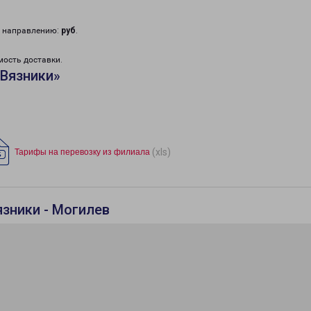
у направлению:
руб
.
мость доставки.
«Вязники»
(xls)
Тарифы на перевозку из филиала
язники - Могилев