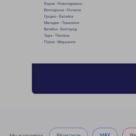
Киров - Новочеркасск
Волгодонск - Ногинск
Гродно - Батайск
Магадан - Томилино
Витебск - Белгород
Тара - Тбилиси
Псков - Моршанск
ВКонтакте
MAX
Yo
Мы в соцсетях