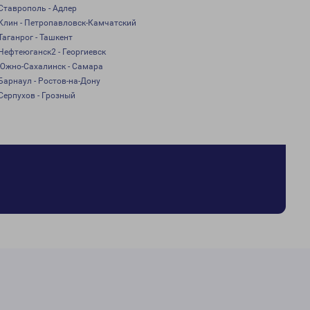
Ставрополь - Адлер
Клин - Петропавловск-Камчатский
Таганрог - Ташкент
Нефтеюганск2 - Георгиевск
Южно-Сахалинск - Самара
Барнаул - Ростов-на-Дону
Серпухов - Грозный