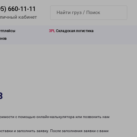
95) 660-11-11
 личный кабинет
етплейсы
3PL
Складская логистика
инов
в
стоимости с помощью онлайн-калькулятора или позвонить нам
оставки и заполнить заявку. После заполнения заявки с вами