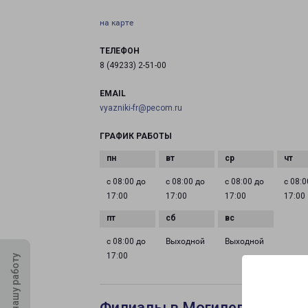
на карте
ТЕЛЕФОН
8 (49233) 2-51-00
EMAIL
vyazniki-fr@pecom.ru
ГРАФИК РАБОТЫ
с 08:00 до
с 08:00 до
с 08:00 до
с 08:0
17:00
17:00
17:00
17:00
с 08:00 до
Выходной
Выходной
17:00
Оцените нашу работу
Филиалы в Могилеве