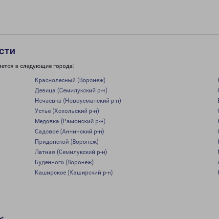
сти
яется в следующие города:
Краснолесный (Воронеж)
Девица (Семилукский р-н)
Нечаевка (Новоусманский р-н)
Устье (Хохольский р-н)
Медовка (Рамонский р-н)
Садовое (Аннинский р-н)
Придонской (Воронеж)
Латная (Семилукский р-н)
Буденного (Воронеж)
Каширское (Каширский р-н)