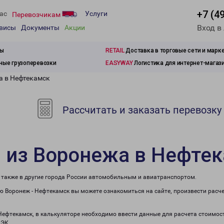
+7 (4
ас
Услуги
Перевозчикам
Вход в
рвисы
Документы
Акции
зы
RETAIL
Доставка в торговые сети и марк
ые грузоперевозки
EASYWAY
Логистика для интернет-магаз
а в Нефтекамск
Рассчитать и заказать перевозку
 из Воронежа в Нефте
а также в другие города России автомобильным и авиатранспортом.
 Воронеж - Нефтекамск вы можете ознакомиться на сайте, произвести расч
 Нефтекамск, в калькуляторе необходимо ввести данные для расчета стоимост
ПЭК.