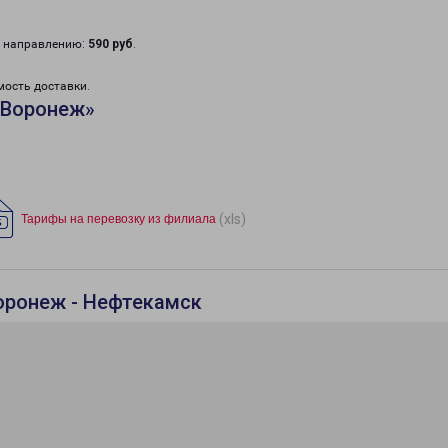
у направлению:
590 руб
.
мость доставки.
«Воронеж»
(xls)
Тарифы на перевозку из филиала
оронеж - Нефтекамск