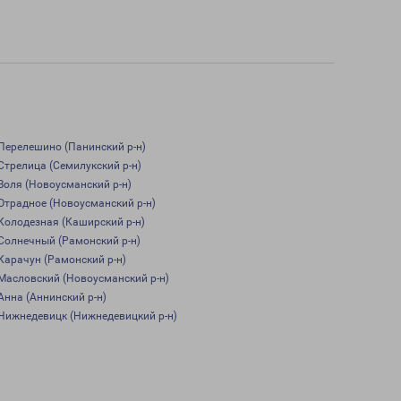
Перелешино (Панинский р-н)
Стрелица (Семилукский р-н)
Воля (Новоусманский р-н)
Отрадное (Новоусманский р-н)
Колодезная (Каширский р-н)
Солнечный (Рамонский р-н)
Карачун (Рамонский р-н)
Масловский (Новоусманский р-н)
Анна (Аннинский р-н)
Нижнедевицк (Нижнедевицкий р-н)