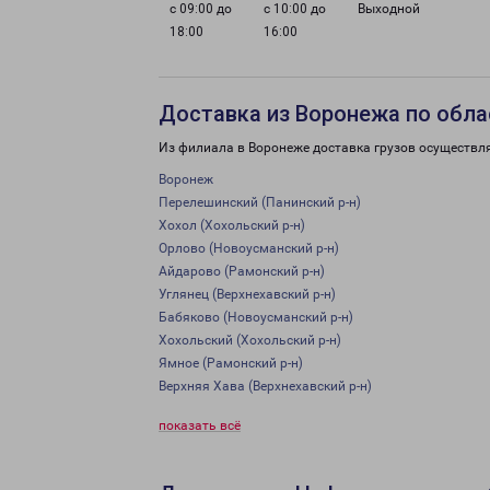
с 09:00 до
с 10:00 до
Выходной
18:00
16:00
Доставка из Воронежа по обла
Из филиала в Воронеже доставка грузов осуществл
Воронеж
Перелешинский (Панинский р-н)
Хохол (Хохольский р-н)
Орлово (Новоусманский р-н)
Айдарово (Рамонский р-н)
Углянец (Верхнехавский р-н)
Бабяково (Новоусманский р-н)
Хохольский (Хохольский р-н)
Ямное (Рамонский р-н)
Верхняя Хава (Верхнехавский р-н)
показать всё