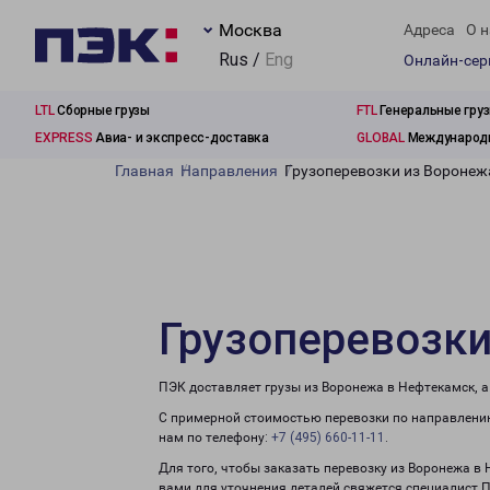
Москва
Адреса
О н
Rus /
Eng
Онлайн-се
LTL
Сборные грузы
FTL
Генеральные гру
EXPRESS
Авиа- и экспресс-доставка
GLOBAL
Международн
Главная
Направления
Грузоперевозки из Воронеж
Грузоперевозки
ПЭК доставляет грузы из Воронежа в Нефтекамск, 
С примерной стоимостью перевозки по направлению
нам по телефону:
+7 (495) 660-11-11
.
Для того, чтобы заказать перевозку из Воронежа в
вами для уточнения деталей свяжется специалист 