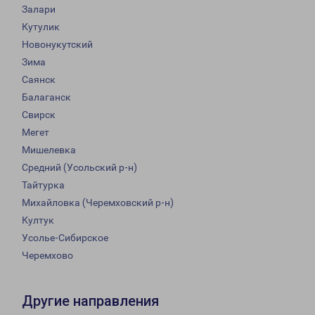
Залари
Кутулик
Новонукутский
Зима
Саянск
Балаганск
Свирск
Мегет
Мишелевка
Средний (Усольский р-н)
Тайтурка
Михайловка (Черемховский р-н)
Култук
Усолье-Сибирское
Черемхово
Другие направления