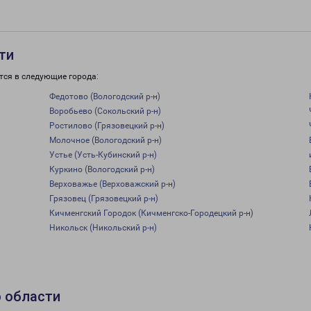
ти
тся в следующие города:
Федотово (Вологодский р-н)
Воробьево (Сокольский р-н)
Ростилово (Грязовецкий р-н)
Молочное (Вологодский р-н)
Устье (Усть-Кубинский р-н)
Куркино (Вологодский р-н)
Верховажье (Верховажский р-н)
Грязовец (Грязовецкий р-н)
Кичменгский Городок (Кичменгско-Городецкий р-н)
Никольск (Никольский р-н)
о области