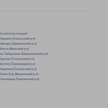
Кулой (ж/д станция)
Чекшино (Сокольский р-н)
Чебсара (Шекснинский р-н)
Вельск (Вельский р-н)
им. Бабушкина (Бабушкинский р-н)
Барское (Сокольский р-н)
Вохтога (Грязовецкий р-н)
Кадников (Сокольский р-н)
Липин Бор (Вашкинский р-н)
Нюксеница (Нюксенский р-н)