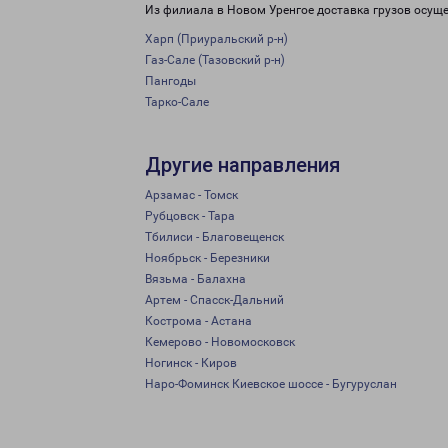
Из филиала в Новом Уренгое доставка грузов осуще
Харп (Приуральский р-н)
Газ-Сале (Тазовский р-н)
Пангоды
Тарко-Сале
Другие направления
Арзамас - Томск
Рубцовск - Тара
Тбилиси - Благовещенск
Ноябрьск - Березники
Вязьма - Балахна
Артем - Спасск-Дальний
Кострома - Астана
Кемерово - Новомосковск
Ногинск - Киров
Наро-Фоминск Киевское шоссе - Бугуруслан