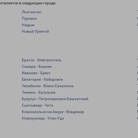
ствляется в следующие города:
Лонгъюган
Пуровск
Надым
Новый Уренгой
Братск - Электросталь
Самара - Бишкек
Иваново - Брест
Евпатория - Хабаровск
Челябинск - Южно-Сахалинск
Тюмень - Бугульма
Бузулук - Петропавловск-Камчатский
Сыктывкар - Чита
Комсомольск-на-Амуре - Владимир
Новокузнецк - Улан-Удэ