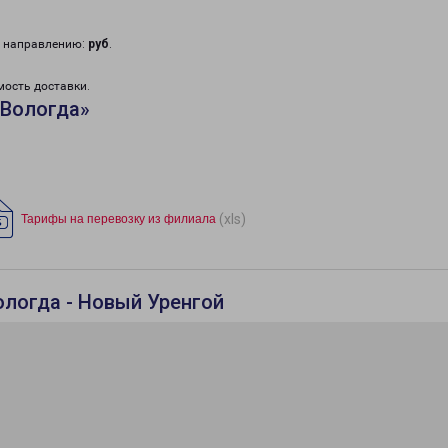
у направлению:
руб
.
мость доставки.
«Вологда»
(xls)
Тарифы на перевозку из филиала
ологда - Новый Уренгой