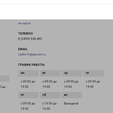
НАДЫМ
ЯНАО, г. Надым, ул. 8-й Проезд, База СУ-6
на карте
ТЕЛЕФОН
8 (3499) 949-495
EMAIL
nadim-fr@pecom.ru
ГРАФИК РАБОТЫ
с 09:00 до
с 09:00 до
с 09:00 до
с 09:00 до
0 до
19:00
19:00
19:00
19:00
с 09:00 до
с 10:00 до
Выходной
19:00
16:00