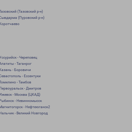
Тазовский (Тазовский р-н)
Сывдарма (Пуровский р-н)
Коротчаево
Уссурийск - Череповец
Апатиты - Таганрог
Казань - Боровичи
Севастополь - Ессентуки
Томилино - Тамбов
Первоуральск - Дмитров
Ижевск - Москва (ЦКАД)
Рыбинск - Невинномысск
Магнитогорск - Нефтеюганск2
Нальчик - Великий Новгород