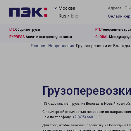
Москва
Адреса
О н
Rus /
Eng
Онлайн-се
LTL
Сборные грузы
FTL
Генеральные гру
EXPRESS
Авиа- и экспресс-доставка
GLOBAL
Международн
Главная
Направления
Грузоперевозки из Вологды
Грузоперевозки
ПЭК доставляет грузы из Вологды в Новый Уренгой,
С примерной стоимостью перевозки по направлению
нам по телефону:
+7 (495) 660-11-11
.
Для того, чтобы заказать перевозку из Вологды в 
вами для уточнения деталей свяжется специалист 