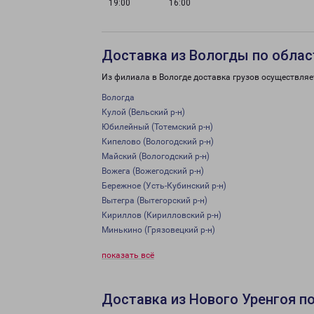
19:00
16:00
Доставка из Вологды по облас
Из филиала в Вологде доставка грузов осуществляе
Вологда
Кулой (Вельский р-н)
Юбилейный (Тотемский р-н)
Кипелово (Вологодский р-н)
Майский (Вологодский р-н)
Вожега (Вожегодский р-н)
Бережное (Усть-Кубинский р-н)
Вытегра (Вытегорский р-н)
Кириллов (Кирилловский р-н)
Минькино (Грязовецкий р-н)
показать всё
Доставка из Нового Уренгоя п