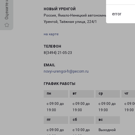
НОВЫЙ УРЕНГОЙ
error
Россия, Ямало-Ненецкий автономный округ, Новый
Уренгой, Таёжная улица, 224/1
на карте
ТЕЛЕФОН
8(3494) 21-05-23
EMAIL
novyi-urengoi-fr@pecom.ru
ГРАФИК РАБОТЫ
с 09:00 до
с 09:00 до
с 09:00 до
с 09:0
19:00
19:00
19:00
19:00
с 09:00 до
с 10:00 до
Выходной