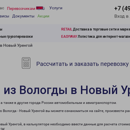
+7 (4
ас
Услуги
Перевозчикам
Вход в
рвисы
Документы
Акции
зы
RETAIL
Доставка в торговые сети и марк
ые грузоперевозки
EASYWAY
Логистика для интернет-магаз
 в Новый Уренгой
Рассчитать и заказать перевозку
 из Вологды в Новый У
 а также в другие города России автомобильным и авиатранспортом.
 Вологда - Новый Уренгой вы можете ознакомиться на сайте, произвести р
Новый Уренгой, в калькуляторе необходимо ввести данные для расчета стоимо
ПЭК.