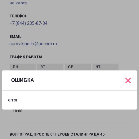
на карте
ТЕЛЕФОН
+7 (844) 235-87-34
EMAIL
surovikino-fr@pecom.ru
ГРАФИК РАБОТЫ
×
с 10:00 до
с 10:00 до
с 10:00 до
с 10:00 до
ОШИБКА
18:00
18:00
18:00
18:00
error
с 10:00 до
Выходной
Выходной
18:00
ВОЛГОГРАД ПРОСПЕКТ ГЕРОЕВ СТАЛИНГРАДА 45