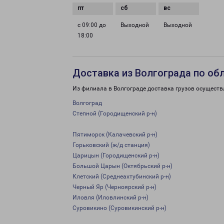
с 09:00 до
Выходной
Выходной
18:00
Доставка из Волгограда по об
Из филиала в Волгограде доставка грузов осуществ
Волгоград
Степной (Городищенский р-н)
Пятиморск (Калачевский р-н)
Горьковский (ж/д станция)
Царицын (Городищенский р-н)
Большой Царын (Октябрьский р-н)
Клетский (Среднеахтубинский р-н)
Черный Яр (Черноярский р-н)
Иловля (Иловлинский р-н)
Суровикино (Суровикинский р-н)