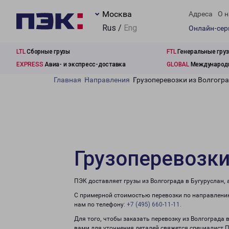
Москва
Адреса
О н
Rus /
Eng
Онлайн-се
LTL
Сборные грузы
FTL
Генеральные гру
EXPRESS
Авиа- и экспресс-доставка
GLOBAL
Международн
Главная
Направления
Грузоперевозки из Волгогра
Грузоперевозки
ПЭК доставляет грузы из Волгограда в Бугуруслан,
С примерной стоимостью перевозки по направлению
нам по телефону:
+7 (495) 660-11-11
.
Для того, чтобы заказать перевозку из Волгограда 
вами для уточнения деталей свяжется специалист 