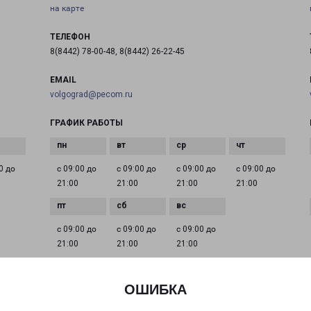
на карте
ТЕЛЕФОН
8(8442) 78-00-48, 8(8442) 26-22-45
EMAIL
volgograd@pecom.ru
ГРАФИК РАБОТЫ
0 до
с 09:00 до
с 09:00 до
с 09:00 до
с 09:00 до
21:00
21:00
21:00
21:00
с 09:00 до
с 09:00 до
с 09:00 до
21:00
21:00
21:00
ОШИБКА
СУРОВИКИНО
Волгоградская область, г. Суровикино, ул.