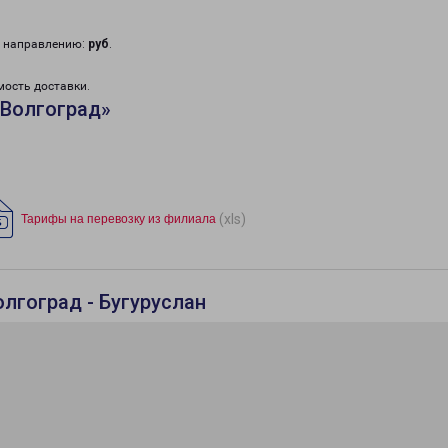
у направлению:
руб
.
мость доставки.
«Волгоград»
(xls)
Тарифы на перевозку из филиала
лгоград - Бугуруслан