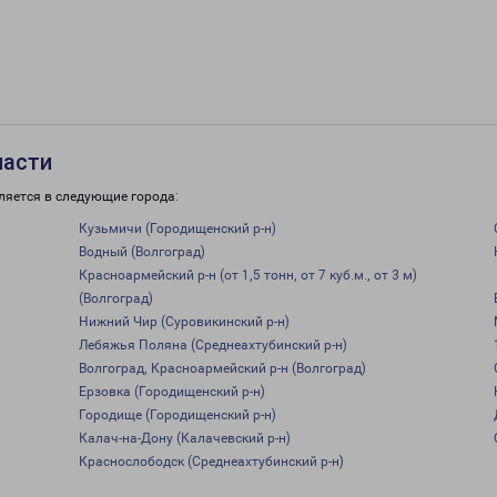
ласти
ляется в следующие города:
Кузьмичи (Городищенский р-н)
Водный (Волгоград)
Красноармейский р-н (от 1,5 тонн, от 7 куб.м., от 3 м)
(Волгоград)
Нижний Чир (Суровикинский р-н)
Лебяжья Поляна (Среднеахтубинский р-н)
Волгоград, Красноармейский р-н (Волгоград)
Ерзовка (Городищенский р-н)
Городище (Городищенский р-н)
Калач-на-Дону (Калачевский р-н)
Краснослободск (Среднеахтубинский р-н)