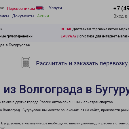
+7 (4
ас
Услуги
Перевозчикам
Вход в
рвисы
Документы
Акции
зы
RETAIL
Доставка в торговые сети и марк
ые грузоперевозки
EASYWAY
Логистика для интернет-магаз
да в Бугуруслан
Рассчитать и заказать перевозку
 из Волгограда в Бугур
 а также в другие города России автомобильным и авиатранспортом.
 Волгоград - Бугуруслан вы можете ознакомиться на сайте, произвести рас
в Бугуруслан, в калькуляторе необходимо ввести данные для расчета стоимос
ПЭК.