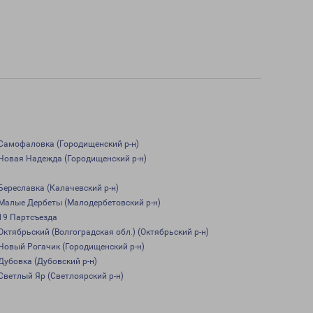
Самофаловка (Городищенский р-н)
Новая Надежда (Городищенский р-н)
Береславка (Калачевский р-н)
Малые Дербеты (Малодербетовский р-н)
19 Партсъезда
Октябрьский (Волгоградская обл.) (Октябрьский р-н)
Новый Рогачик (Городищенский р-н)
Дубовка (Дубовский р-н)
Светлый Яр (Светлоярский р-н)