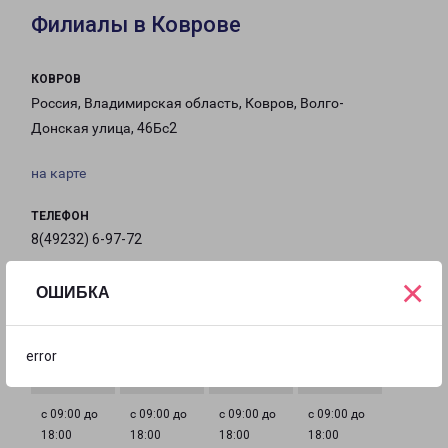
Филиалы в Коврове
КОВРОВ
Россия, Владимирская область, Ковров, Волго-
Донская улица, 46Бс2
на карте
ТЕЛЕФОН
8(49232) 6-97-72
×
EMAIL
ОШИБКА
Kovrov@pecom.ru
ГРАФИК РАБОТЫ
error
с 09:00 до
с 09:00 до
с 09:00 до
с 09:00 до
18:00
18:00
18:00
18:00