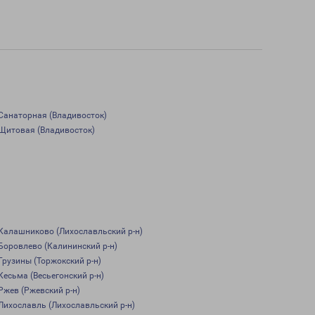
Санаторная (Владивосток)
Щитовая (Владивосток)
Калашниково (Лихославльский р-н)
Боровлево (Калининский р-н)
Грузины (Торжокский р-н)
Кесьма (Весьегонский р-н)
Ржев (Ржевский р-н)
Лихославль (Лихославльский р-н)