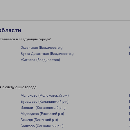
области
твляется в следующие города:
Океанская (Владивосток)
Бухта Десантная (Владивосток)
Житкова (Владивосток)
я в следующие города:
Молоково (Молоковский р-н)
Бурашево (Калининский р-н)
Изоплит (Конаковский р-н)
Медведево (Ржевский р-н)
Бежецк (Бежецкий р-н)
Сонково (Сонковский р-н)