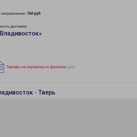
у направлению:
760 руб
.
мость доставки.
«Владивосток»
(xls)
Тарифы на перевозку из филиала
ладивосток - Тверь