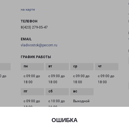
на карте
ТЕЛЕФОН
8(423) 279-05-47
EMAIL
vladivostok@pecom.ru
ГРАФИК РАБОТЫ
0 до
с 09:00 до
с 09:00 до
с 09:00 до
с 09:00 до
18:00
18:00
18:00
18:00
с 09:00 до
с 10:00 до
Выходной
18:00
16:00
ОШИБКА