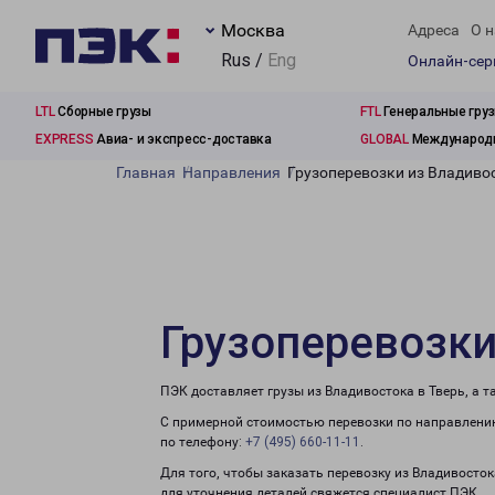
Москва
Адреса
О н
Rus /
Eng
Онлайн-се
LTL
Сборные грузы
FTL
Генеральные гру
EXPRESS
Авиа- и экспресс-доставка
GLOBAL
Международн
Главная
Направления
Грузоперевозки из Владивос
Грузоперевозки
ПЭК доставляет грузы из Владивостока в Тверь, а 
С примерной стоимостью перевозки по направлению
по телефону:
+7 (495) 660-11-11
.
Для того, чтобы заказать перевозку из Владивосток
для уточнения деталей свяжется специалист ПЭК.