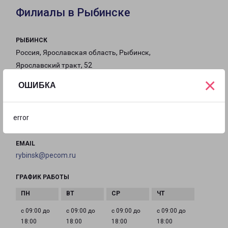
Филиалы в Рыбинске
РЫБИНСК
Россия, Ярославская область, Рыбинск,
Ярославский тракт, 52
×
ОШИБКА
на карте
ТЕЛЕФОН
error
8(4855) 239-119
EMAIL
rybinsk@pecom.ru
ГРАФИК РАБОТЫ
с 09:00 до
с 09:00 до
с 09:00 до
с 09:00 до
18:00
18:00
18:00
18:00