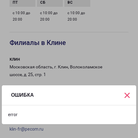
с 10:00 до
с 10:00 до
с 10:00 до
20:00
20:00
20:00
Филиалы в Клине
КЛИН
Московская область, г. Клин, Волоколамское
шоссе, д. 25, стр. 1
на карте
×
ОШИБКА
ТЕЛЕФОН
8(49624) 5-13-03
error
EMAIL
klin-fr@pecom.ru