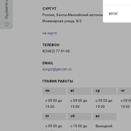
СУРГУТ
error
Россия, Ханты-Мансийский автономный округ, Сургу
Инженерная улица, 8/3
на карте
ТЕЛЕФОН
8(3462) 77-91-06
EMAIL
surgut@pecom.ru
ГРАФИК РАБОТЫ
с 09:00 до
с 09:00 до
с 09:00 до
с 09:0
19:00
19:00
19:00
19:00
с 09:00 до
с 10:00 до
Выходной