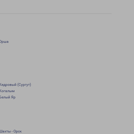
Орша
Кедровый (Сургут)
Когалым
Белый Яр
Шахты - Орск