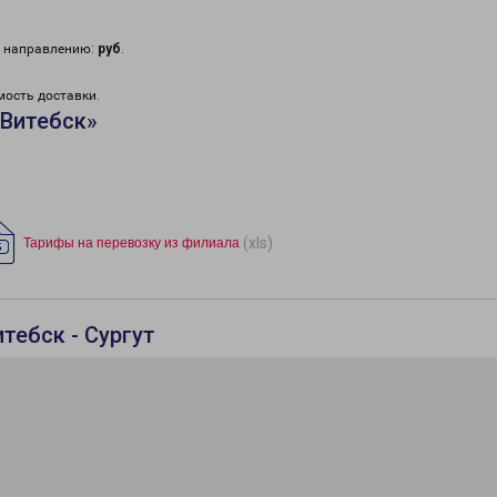
у направлению:
руб
.
мость доставки.
«Витебск»
(xls)
Тарифы на перевозку из филиала
тебск - Сургут