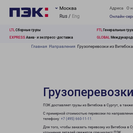
Москва
Адреса
О н
Rus /
Eng
Онлайн-се
LTL
Сборные грузы
FTL
Генеральные гру
EXPRESS
Авиа- и экспресс-доставка
GLOBAL
Международн
Главная
Направления
Грузоперевозки из Витебска
Грузоперевозки
ПЭК доставляет грузы из Витебска в Сургут, а так
С примерной стоимостью перевозки по направлению
телефону:
+7 (495) 660-11-11
.
Для того, чтобы заказать перевозку из Витебска в 
уточнения деталей свяжется специалист ПЭК.