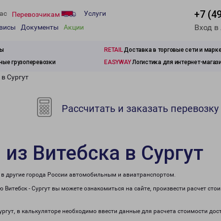
+7 (4
ас
Услуги
Перевозчикам
Вход в
рвисы
Документы
Акции
зы
RETAIL
Доставка в торговые сети и марк
ые грузоперевозки
EASYWAY
Логистика для интернет-магаз
 в Сургут
Рассчитать и заказать перевозку
 из Витебска в Сургут
же в другие города России автомобильным и авиатранспортом.
 Витебск - Сургут вы можете ознакомиться на сайте, произвести расчет ст
Сургут, в калькуляторе необходимо ввести данные для расчета стоимости дос