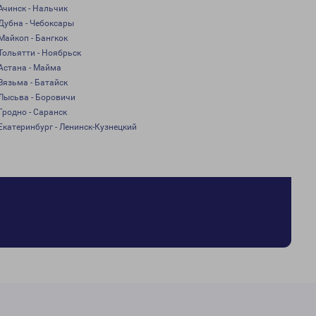
Ачинск - Нальчик
Дубна - Чебоксары
Майкоп - Бангкок
Тольятти - Ноябрьск
Астана - Майма
Вязьма - Батайск
Лысьва - Боровичи
Гродно - Саранск
Екатеринбург - Ленинск-Кузнецкий