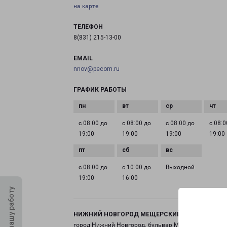
на карте
ТЕЛЕФОН
8(831) 215-13-00
EMAIL
nnov@pecom.ru
ГРАФИК РАБОТЫ
с 08:00 до
с 08:00 до
с 08:00 до
с 08:0
19:00
19:00
19:00
19:00
с 08:00 до
с 10:00 до
Выходной
19:00
16:00
Оцените нашу работу
НИЖНИЙ НОВГОРОД МЕЩЕРСКИЙ БУЛЬВАР 11
город Нижний Новгород, бульвар Мещерский, 11