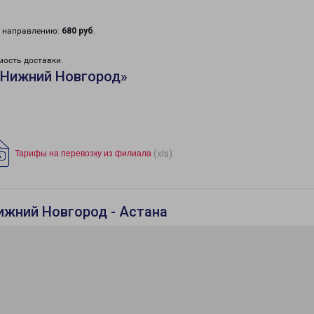
у направлению:
680 руб
.
мость доставки.
«Нижний Новгород»
(xls)
Тарифы на перевозку из филиала
ижний Новгород - Астана