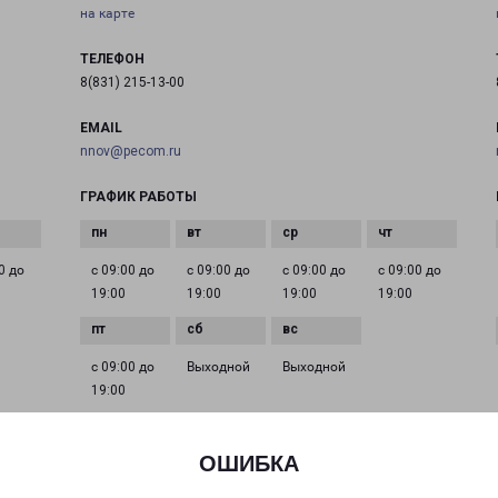
на карте
ТЕЛЕФОН
8(831) 215-13-00
EMAIL
nnov@pecom.ru
ГРАФИК РАБОТЫ
0 до
с 09:00 до
с 09:00 до
с 09:00 до
с 09:00 до
19:00
19:00
19:00
19:00
с 09:00 до
Выходной
Выходной
19:00
ОШИБКА
НИЖНИЙ НОВГОРОД ВИШНЕВЫЙ ПЕРЕУЛОК 3
Нижегородская область, переулок Вишневый, 3