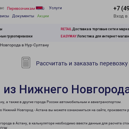
+7 (4
ас
Услуги
Перевозчикам
Вход в
рвисы
Документы
Акции
зы
RETAIL
Доставка в торговые сети и марк
ые грузоперевозки
EASYWAY
Логистика для интернет-магаз
 Новгорода в Нур-Султану
Рассчитать и заказать перевозку
 из Нижнего Новгорода
ну, а также в другие города России автомобильным и авиатранспортом.
 Нижний Новгород - Астана вы можете ознакомиться на сайте, произвести 
вгорода в Астану, в калькуляторе необходимо ввести данные для расчета сто
 ПЭК.