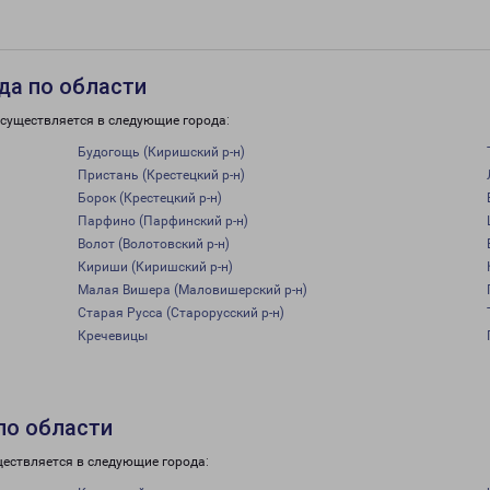
да по области
осуществляется в следующие города:
Будогощь (Киришский р-н)
Пристань (Крестецкий р-н)
Борок (Крестецкий р-н)
Парфино (Парфинский р-н)
Волот (Волотовский р-н)
Кириши (Киришский р-н)
Малая Вишера (Маловишерский р-н)
Старая Русса (Старорусский р-н)
Кречевицы
по области
ществляется в следующие города: