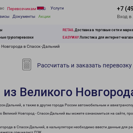
+7 (4
ас
Услуги
Перевозчикам
Вход в
рвисы
Документы
Акции
зы
RETAIL
Доставка в торговые сети и марк
ые грузоперевозки
EASYWAY
Логистика для интернет-магаз
о Новгорода в Спасск-Дальний
Рассчитать и заказать перевозку
 из Великого Новгород
сск-Дальний, а также в другие города России автомобильным и авиатранспо
 Великий Новгород - Спасск-Дальний вы можете ознакомиться на сайте, пр
овгорода в Спасск-Дальний, в калькуляторе необходимо ввести данные для ра
вяжется специалист ПЭК.