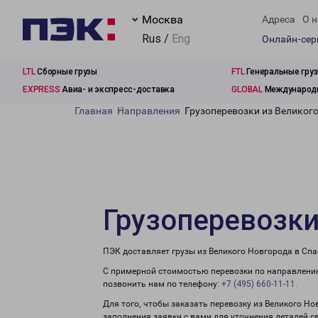
Москва
Адреса
О н
Rus /
Eng
Онлайн-се
LTL
Сборные грузы
FTL
Генеральные гру
EXPRESS
Авиа- и экспресс-доставка
GLOBAL
Международн
Главная
Направления
Грузоперевозки из Великог
Грузоперевозки
ПЭК доставляет грузы из Великого Новгорода в Спа
С примерной стоимостью перевозки по направлению
позвонить нам по телефону:
+7 (495) 660-11-11
.
Для того, чтобы заказать перевозку из Великого Н
заполнения заявки с вами для уточнения деталей с