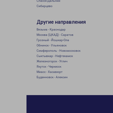
Спасск-Дальний
Сибирцево
Другие направления
Вязьма - Краснодар
Москва (ЦКАД) - Саратов
Грозный - Йошкар-Ола
Обнинск - Ульяновск
Симферополь - Новомосковск
Сыктывкар - Нефтекамск
Железногорск - Углич
Якутск - Черкесск
Миасс - Хасавюрт
Буденновск - Алексин