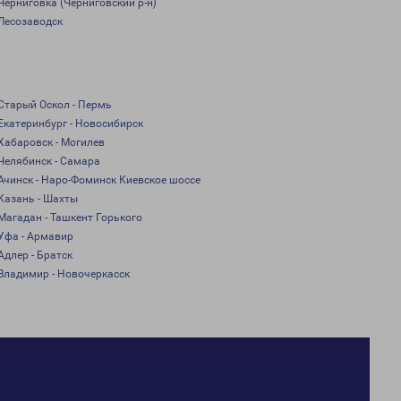
Черниговка (Черниговский р-н)
Лесозаводск
Старый Оскол - Пермь
Екатеринбург - Новосибирск
Хабаровск - Могилев
Челябинск - Самара
Ачинск - Наро-Фоминск Киевское шоссе
Казань - Шахты
Магадан - Ташкент Горького
Уфа - Армавир
Адлер - Братск
Владимир - Новочеркасск