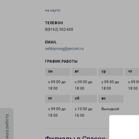
на карте
ТЕЛЕФОН
8(8162) 502-600
EMAIL
velikiynovg@pecom.ru
ГРАФИК РАБОТЫ
с 09:00 до
с 09:00 до
с 09:00 до
с 09:0
18:00
18:00
18:00
18:00
с 09:00 до
с 10:00 до
Выходной
18:00
16:00
Оцените нашу работу
Филиалы в Спасск-Дальнем