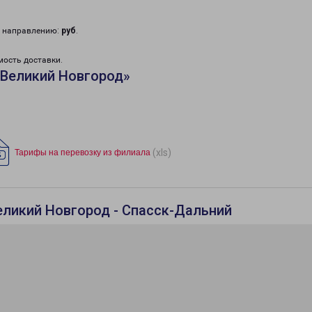
у направлению:
руб
.
мость доставки.
«Великий Новгород»
(xls)
Тарифы на перевозку из филиала
еликий Новгород - Спасск-Дальний