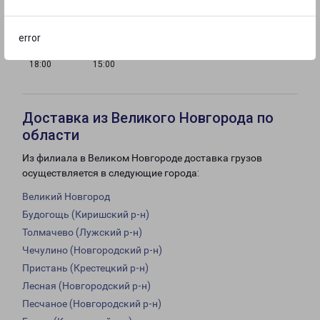
18:00
18:00
18:00
18:00
error
с 10:00 до
с 11:00 до
Выходной
18:00
15:00
Доставка из Великого Новгорода по
области
Из филиала в Великом Новгороде доставка грузов
осуществляется в следующие города:
Великий Новгород
Будогощь (Киришский р-н)
Толмачево (Лужский р-н)
Чечулино (Новгородский р-н)
Пристань (Крестецкий р-н)
Лесная (Новгородский р-н)
Песчаное (Новгородский р-н)