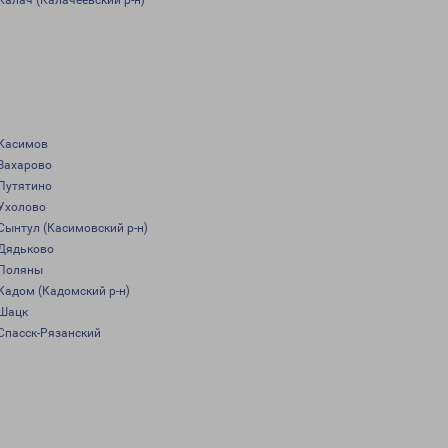
Калач (Калачеевский р-н)
Касимов
Захарово
Путятино
Ухолово
Сынтул (Касимовский р-н)
Дядьково
Поляны
Кадом (Кадомский р-н)
Шацк
Спасск-Рязанский