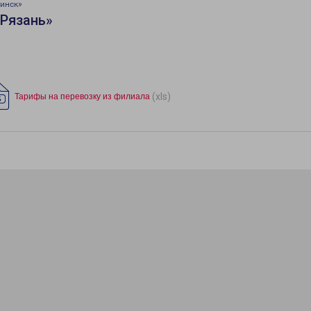
инск»
«Рязань»
(xls)
Тарифы на перевозку из филиала