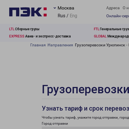
Москва
Адреса
О н
Rus /
Eng
Онлайн-се
LTL
Сборные грузы
FTL
Генеральные гру
EXPRESS
Авиа- и экспресс-доставка
GLOBAL
Международн
Главная
Направления
Грузоперевозки Урюпинск -
Грузоперевозки
Узнать тариф и срок перево
Чтобы узнать тариф, укажите город отправки, город 
Город отправки