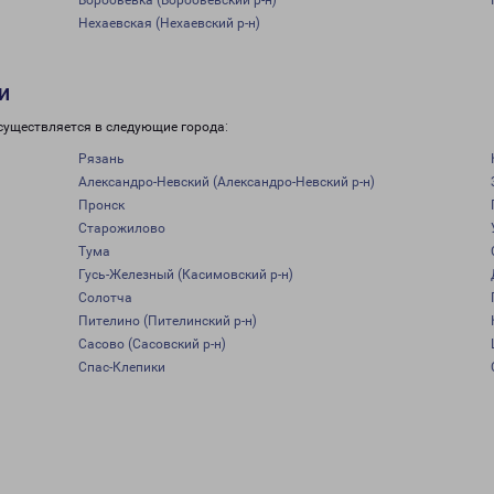
Воробьевка (Воробьевский р-н)
Нехаевская (Нехаевский р-н)
и
существляется в следующие города:
Рязань
Александро-Невский (Александро-Невский р-н)
Пронск
Старожилово
Тума
Гусь-Железный (Касимовский р-н)
Солотча
Пителино (Пителинский р-н)
Сасово (Сасовский р-н)
Спас-Клепики