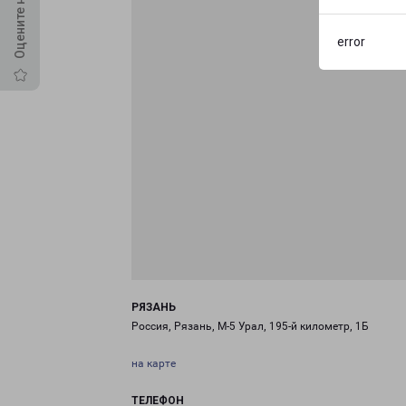
error
РЯЗАНЬ
Россия, Рязань, М-5 Урал, 195-й километр, 1Б
на карте
ТЕЛЕФОН