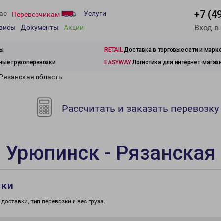
+7 (4
ас
Услуги
Перевозчикам
Вход в
рвисы
Документы
Акции
зы
RETAIL
Доставка в торговые сети и марк
ые грузоперевозки
EASYWAY
Логистика для интернет-магаз
 Рязанская область
Рассчитать и заказать перевозку
 Урюпинск - Рязанская
зки
доставки, тип перевозки и вес груза.