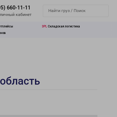
95) 660-11-11
 личный кабинет
етплейсы
3PL
Складская логистика
инов
 область