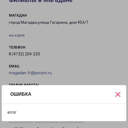
МАГАДАН
город Магадан,улица Гагарина, дом 45А/1
на карте
ТЕЛЕФОН
8 (4132) 204-233
EMAIL
magadan-fr@pecom.ru
ГРАФИК РАБОТЫ
×
ОШИБКА
с 09:00 до
с 09:00 до
с 09:00 до
с 09:00 до
18:00
18:00
18:00
18:00
error