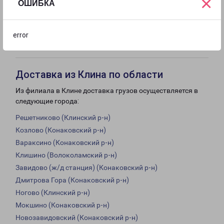
×
ОШИБКА
с 09:00 до
Выходной
Выходной
error
18:00
Доставка из Клина по области
Из филиала в Клине доставка грузов осуществляется в
следующие города:
Решетниково (Клинский р-н)
Козлово (Конаковский р-н)
Вараксино (Конаковский р-н)
Клишино (Волоколамский р-н)
Завидово (ж/д станция) (Конаковский р-н)
Дмитрова Гора (Конаковский р-н)
Ногово (Клинский р-н)
Мокшино (Конаковский р-н)
Новозавидовский (Конаковский р-н)