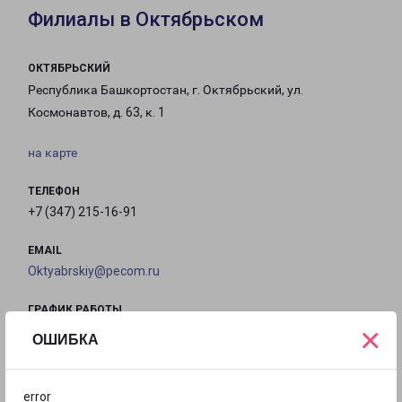
Филиалы в Октябрьском
ОКТЯБРЬСКИЙ
Республика Башкортостан, г. Октябрьский, ул.
Космонавтов, д. 63, к. 1
на карте
ТЕЛЕФОН
+7 (347) 215-16-91
EMAIL
Oktyabrskiy@pecom.ru
ГРАФИК РАБОТЫ
×
ОШИБКА
с 09:00 до
с 09:00 до
с 09:00 до
с 09:00 до
18:00
18:00
18:00
18:00
error