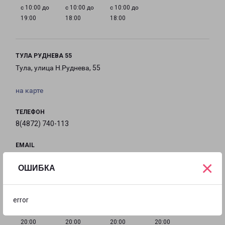
с 10:00 до
с 10:00 до
с 10:00 до
19:00
18:00
18:00
ТУЛА РУДНЕВА 55
Тула, улица Н.Руднева, 55
на карте
ТЕЛЕФОН
8(4872) 740-113
EMAIL
tula@pecom.ru
×
ОШИБКА
ГРАФИК РАБОТЫ
error
с 10:00 до
с 10:00 до
с 10:00 до
с 10:00 до
20:00
20:00
20:00
20:00