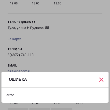
19:00
18:00
18:00
ТУЛА РУДНЕВА 55
Тула, улица Н.Руднева, 55
на карте
ТЕЛЕФОН
8(4872) 740-113
EMAIL
tula@pecom.ru
×
ОШИБКА
ГРАФИК РАБОТЫ
error
с 10:00 до
с 10:00 до
с 10:00 до
с 10:00 до
20:00
20:00
20:00
20:00