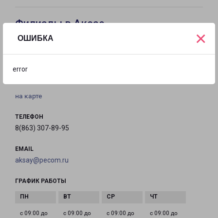
Филиалы в Аксае
×
ОШИБКА
АКСАЙ
Россия, Ростовская область, Аксай, улица
error
Авиаторов, 5
на карте
ТЕЛЕФОН
8(863) 307-89-95
EMAIL
aksay@pecom.ru
ГРАФИК РАБОТЫ
с 09:00 до
с 09:00 до
с 09:00 до
с 09:00 до