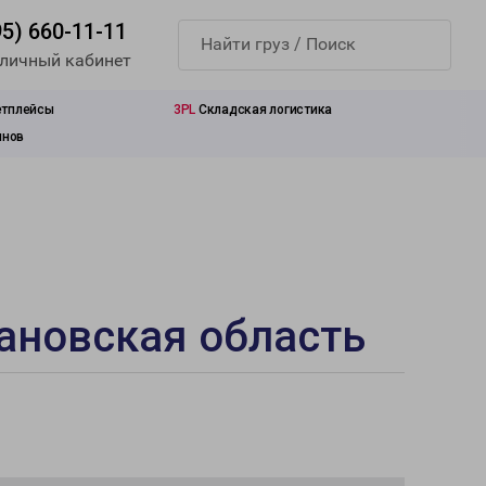
95) 660-11-11
 личный кабинет
етплейсы
3PL
Складская логистика
инов
вановская область