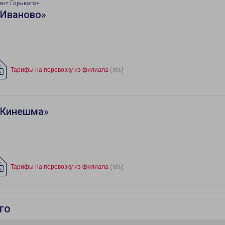
ент Горького»
«Иваново»
(xls)
Тарифы на перевозку из филиала
«Кинешма»
(xls)
Тарифы на перевозку из филиала
го