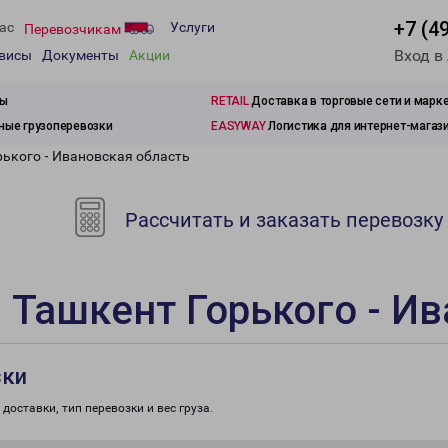
+7 (4
ас
Услуги
Перевозчикам
Вход в
рвисы
Документы
Акции
зы
RETAIL
Доставка в торговые сети и марк
ые грузоперевозки
EASYWAY
Логистика для интернет-магаз
рького - Ивановская область
Рассчитать и заказать перевозку
 Ташкент Горького - И
зки
доставки, тип перевозки и вес груза.