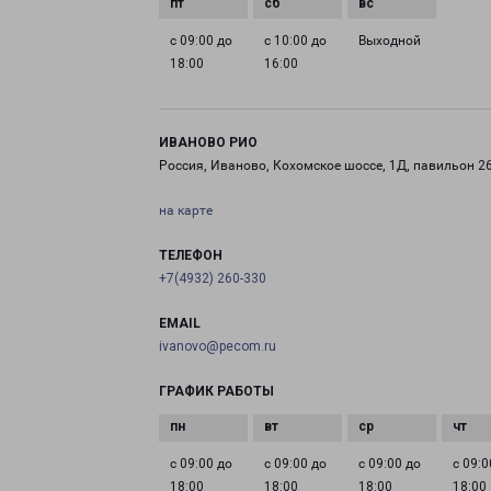
с 09:00 до
с 10:00 до
Выходной
18:00
16:00
ИВАНОВО РИО
Россия, Иваново, Кохомское шоссе, 1Д, павильон 2
на карте
ТЕЛЕФОН
+7(4932) 260-330
EMAIL
ivanovo@pecom.ru
ГРАФИК РАБОТЫ
с 09:00 до
с 09:00 до
с 09:00 до
с 09:0
18:00
18:00
18:00
18:00