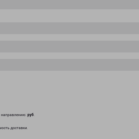
у направлению:
руб
.
мость доставки.