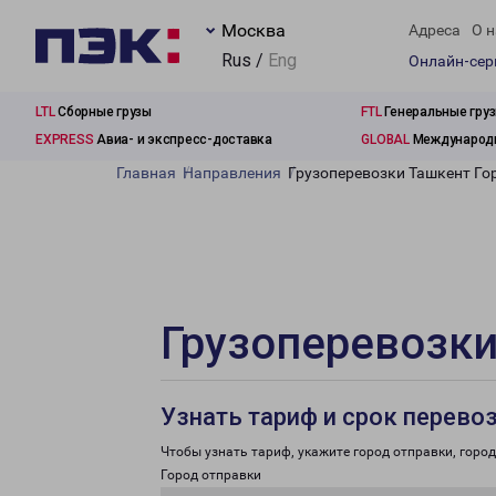
Москва
Адреса
О н
Rus /
Eng
Онлайн-се
LTL
Сборные грузы
FTL
Генеральные гру
EXPRESS
Авиа- и экспресс-доставка
GLOBAL
Международн
Главная
Направления
Грузоперевозки Ташкент Го
Грузоперевозки
Узнать тариф и срок перево
Чтобы узнать тариф, укажите город отправки, город 
Город отправки