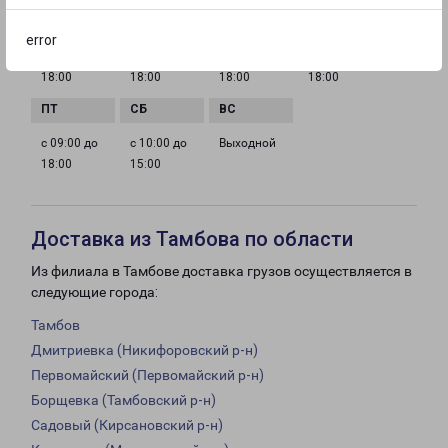
error
с 09:00 до
с 09:00 до
с 09:00 до
с 09:00 до
18:00
18:00
18:00
18:00
с 09:00 до
с 10:00 до
Выходной
18:00
15:00
Доставка из Тамбова по области
Из филиала в Тамбове доставка грузов осуществляется в
следующие города:
Тамбов
Дмитриевка (Никифоровский р-н)
Первомайский (Первомайский р-н)
Борщевка (Тамбовский р-н)
Садовый (Кирсановский р-н)