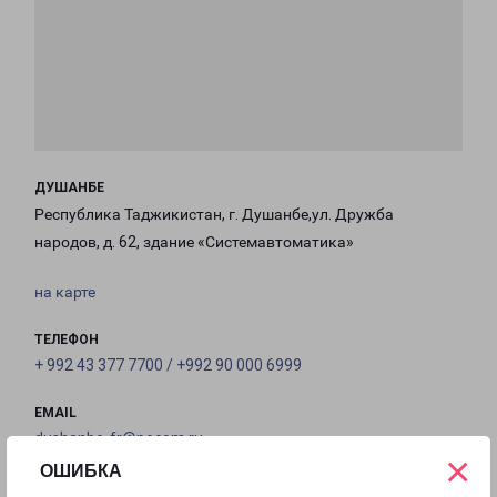
ДУШАНБЕ
Республика Таджикистан, г. Душанбе,ул. Дружба
народов, д. 62, здание «Системавтоматика»
на карте
ТЕЛЕФОН
+ 992 43 377 7700 / +992 90 000 6999
EMAIL
dushanbe-fr@pecom.ru
×
ОШИБКА
ГРАФИК РАБОТЫ