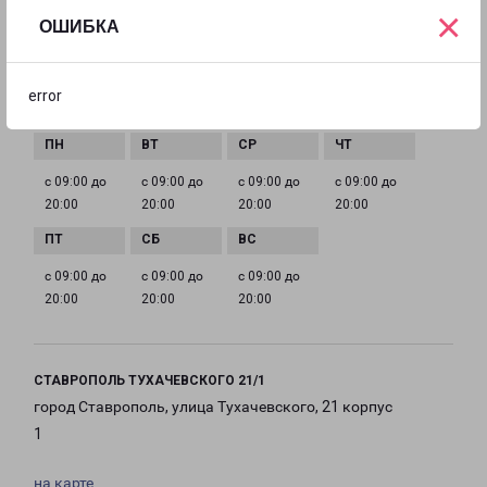
×
ОШИБКА
EMAIL
stavropol@pecom.ru
error
ГРАФИК РАБОТЫ
с 09:00 до
с 09:00 до
с 09:00 до
с 09:00 до
20:00
20:00
20:00
20:00
с 09:00 до
с 09:00 до
с 09:00 до
20:00
20:00
20:00
СТАВРОПОЛЬ ТУХАЧЕВСКОГО 21/1
город Ставрополь, улица Тухачевского, 21 корпус
1
на карте