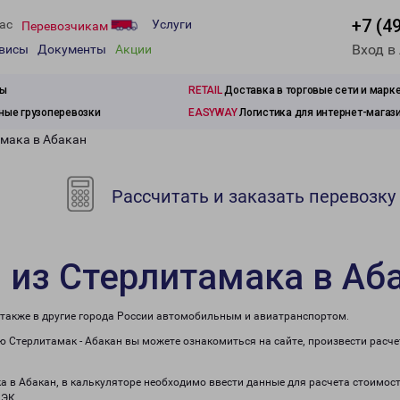
+7 (4
ас
Услуги
Перевозчикам
Вход в
рвисы
Документы
Акции
зы
RETAIL
Доставка в торговые сети и марк
ые грузоперевозки
EASYWAY
Логистика для интернет-магаз
амака в Абакан
Рассчитать и заказать перевозку
 из Стерлитамака в Аб
 также в другие города России автомобильным и авиатранспортом.
 Стерлитамак - Абакан вы можете ознакомиться на сайте, произвести расч
ка в Абакан, в калькуляторе необходимо ввести данные для расчета стоимост
ПЭК.