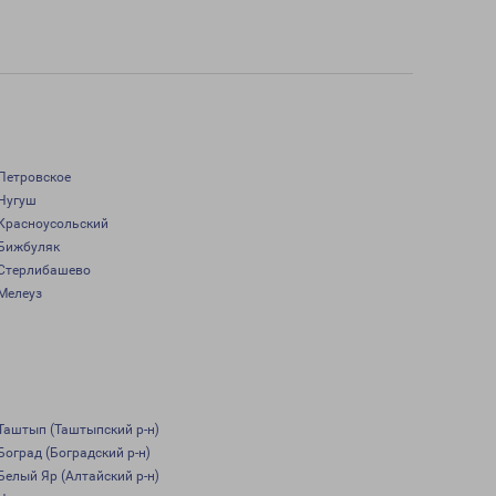
Петровское
Нугуш
Красноусольский
Бижбуляк
Стерлибашево
Мелеуз
Таштып (Таштыпский р-н)
Боград (Боградский р-н)
Белый Яр (Алтайский р-н)