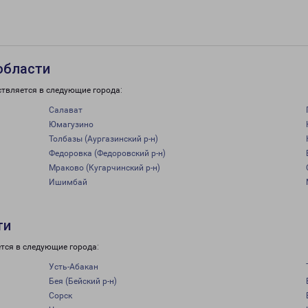
области
ствляется в следующие города:
Салават
Юмагузино
Толбазы (Аургазинский р-н)
Федоровка (Федоровский р-н)
Мраково (Кугарчинский р-н)
Ишимбай
ти
тся в следующие города:
Усть-Абакан
Бея (Бейский р-н)
Сорск