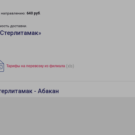
у направлению:
640 руб
.
мость доставки.
«Стерлитамак»
(xls)
Тарифы на перевозку из филиала
терлитамак - Абакан