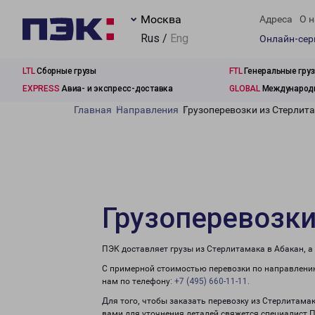
Москва
Адреса
О н
Rus /
Eng
Онлайн-се
LTL
Сборные грузы
FTL
Генеральные гру
EXPRESS
Авиа- и экспресс-доставка
GLOBAL
Международн
Главная
Направления
Грузоперевозки из Стерлит
Грузоперевозки
ПЭК доставляет грузы из Стерлитамака в Абакан, а
С примерной стоимостью перевозки по направлению
нам по телефону:
+7 (495) 660-11-11
.
Для того, чтобы заказать перевозку из Стерлитама
вами для уточнения деталей свяжется специалист 