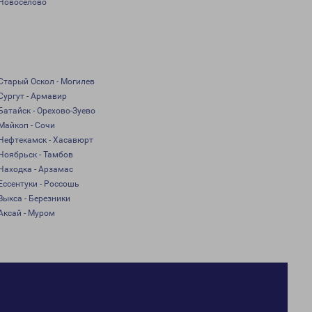
Новоселово
Старый Оскол - Могилев
Сургут - Армавир
Батайск - Орехово-Зуево
Майкоп - Сочи
Нефтекамск - Хасавюрт
Ноябрьск - Тамбов
Находка - Арзамас
Ессентуки - Россошь
Выкса - Березники
Аксай - Муром