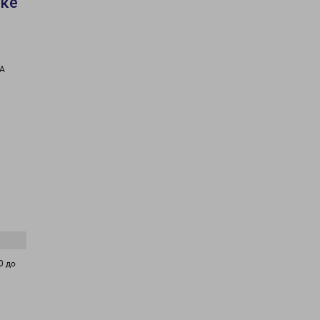
ске
9А
0 до