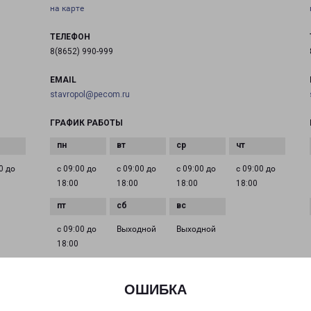
на карте
ТЕЛЕФОН
8(8652) 990-999
EMAIL
stavropol@pecom.ru
ГРАФИК РАБОТЫ
0 до
с 09:00 до
с 09:00 до
с 09:00 до
с 09:00 до
18:00
18:00
18:00
18:00
с 09:00 до
Выходной
Выходной
18:00
ОШИБКА
МИХАЙЛОВСК ЛОГАЧЕВСКАЯ 108
город Михайловск, улица Логачевская, 108