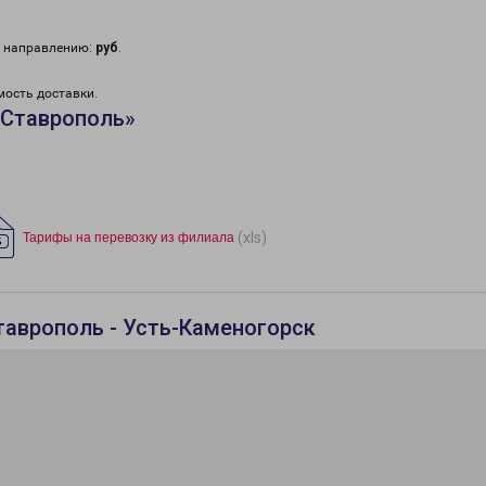
у направлению:
руб
.
мость доставки.
«Ставрополь»
(xls)
Тарифы на перевозку из филиала
таврополь - Усть-Каменогорск