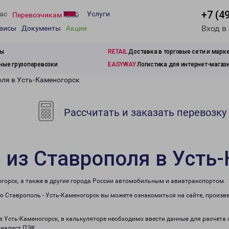
+7 (4
ас
Услуги
Перевозчикам
Вход в
рвисы
Документы
Акции
зы
RETAIL
Доставка в торговые сети и марк
ые грузоперевозки
EASYWAY
Логистика для интернет-магаз
оля в Усть-Каменогорск
Рассчитать и заказать перевозку
 из Ставрополя в Усть
горск, а также в другие города России автомобильным и авиатранспортом.
 Ставрополь - Усть-Каменогорск вы можете ознакомиться на сайте, произв
 в Усть-Каменогорск, в калькуляторе необходимо ввести данные для расчета
циалист ПЭК.