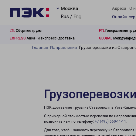
Москва
Адреса
О н
Rus /
Eng
Онлайн-се
LTL
Сборные грузы
FTL
Генеральные гру
EXPRESS
Авиа- и экспресс-доставка
GLOBAL
Международн
Главная
Направления
Грузоперевозки из Ставроп
Грузоперевозки
ПЭК доставляет грузы из Ставрополя в Усть-Камено
С примерной стоимостью перевозки по направлению
позвонить нам по телефону:
+7 (495) 660-11-11
.
Для того, чтобы заказать перевозку из Ставрополя
заявки с вами для уточнения деталей свяжется спе