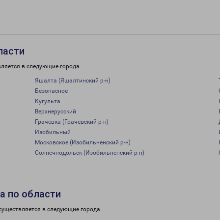
ласти
вляется в следующие города:
Яшалта (Яшалтинский р-н)
Безопасное
Кугульта
Верхнерусский
Грачевка (Грачевский р-н)
Изобильный
Московское (Изобильненский р-н)
Солнечнодольск (Изобильненский р-н)
а по области
существляется в следующие города: