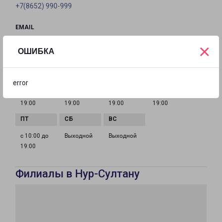
+7(8652) 990-999
EMAIL
stavropol@pecom.ru
×
ОШИБКА
ГРАФИК РАБОТЫ
error
с 10:00 до
с 10:00 до
с 10:00 до
с 10:00 до
19:00
19:00
19:00
19:00
с 10:00 до
Выходной
Выходной
19:00
Филиалы в Нур-Султану