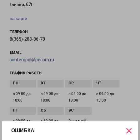
Глинки, 67Г
на карте
ТЕЛЕФОН
8(365)-288-86-78
EMAIL
simferopol@pecom.ru
ГРАФИК РАБОТЫ
с 09:00 до
с 09:00 до
с 09:00 до
с 09:00 до
18:00
18:00
18:00
18:00
с 09:00 до
с 10:00 до
Выходной
×
18:00
16:00
ОШИБКА