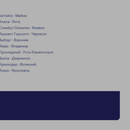
Батайск - Майма
Анапа - Ялта
Стамбул Олимпик - Ижевск
Ташкент Горького - Черкесск
Выборг - Воронеж
Тверь - Владимир
Прохладный - Усть-Каменогорск
Выкса - Дзержинск
Краснодар - Волжский
Томск - Ярославль