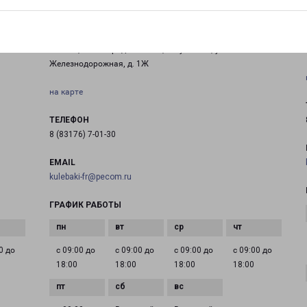
КУЛЕБАКИ
ое
607015, Нижегородская обл., г. Кулебаки, ул.
Железнодорожная, д. 1Ж
на карте
ТЕЛЕФОН
8 (83176) 7-01-30
EMAIL
kulebaki-fr@pecom.ru
ГРАФИК РАБОТЫ
0 до
с 09:00 до
с 09:00 до
с 09:00 до
с 09:00 до
18:00
18:00
18:00
18:00