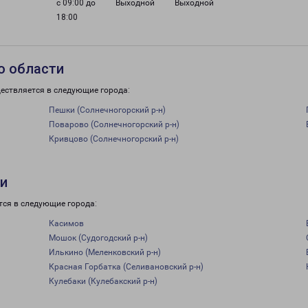
с 09:00 до
Выходной
Выходной
18:00
о области
ествляется в следующие города:
Пешки (Солнечногорский р-н)
Поварово (Солнечногорский р-н)
Кривцово (Солнечногорский р-н)
ти
тся в следующие города:
Касимов
Мошок (Судогодский р-н)
Илькино (Меленковский р-н)
Красная Горбатка (Селивановский р-н)
Кулебаки (Кулебакский р-н)