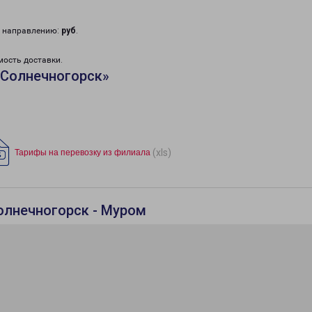
у направлению:
руб
.
мость доставки.
«Солнечногорск»
(xls)
Тарифы на перевозку из филиала
олнечногорск - Муром