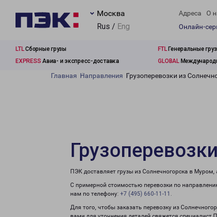
Москва
Адреса
О н
Rus /
Eng
Онлайн-се
LTL
Сборные грузы
FTL
Генеральные гру
EXPRESS
Авиа- и экспресс-доставка
GLOBAL
Международн
Главная
Направления
Грузоперевозки из Солнечн
Грузоперевозки
ПЭК доставляет грузы из Солнечногорска в Муром,
С примерной стоимостью перевозки по направлению
нам по телефону:
+7 (495) 660-11-11
.
Для того, чтобы заказать перевозку из Солнечного
вами для уточнения деталей свяжется специалист 