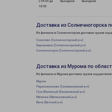
с 09:00 до
Выходной
Выходной
18:00
Доставка из Солнечногорска п
Из филиала в Солнечногорске доставка грузов осущ
Соколово (Солнечногорский р-н)
Берсеневка (Солнечногорский р-н)
Солнечногорск (Солнечногорский р-н)
Доставка из Мурома по облас
Из филиала в Муроме доставка грузов осуществляе
Муром
Переложниково (Селивановский р-н)
Гусь-Железный (Касимовский р-н)
Меленки (Меленковский р-н)
Вача (Вачский р-н)