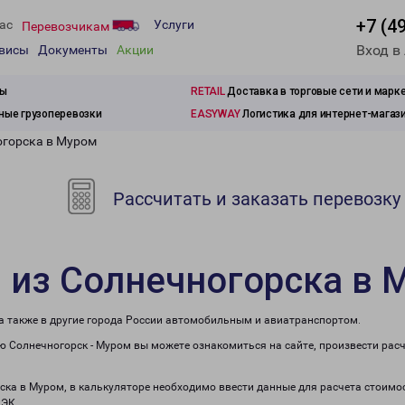
+7 (4
ас
Услуги
Перевозчикам
Вход в
рвисы
Документы
Акции
зы
RETAIL
Доставка в торговые сети и марк
ые грузоперевозки
EASYWAY
Логистика для интернет-магаз
огорска в Муром
Рассчитать и заказать перевозку
 из Солнечногорска в 
 а также в другие города России автомобильным и авиатранспортом.
 Солнечногорск - Муром вы можете ознакомиться на сайте, произвести рас
рска в Муром, в калькуляторе необходимо ввести данные для расчета стоимос
ПЭК.