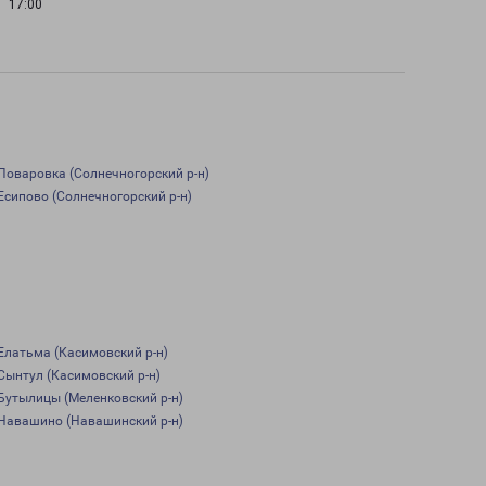
17:00
Поваровка (Солнечногорский р-н)
Есипово (Солнечногорский р-н)
Елатьма (Касимовский р-н)
Сынтул (Касимовский р-н)
Бутылицы (Меленковский р-н)
Навашино (Навашинский р-н)