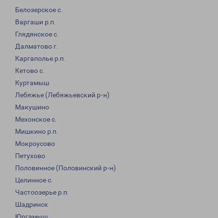
Белозерское с.
Варгаши р.п.
Глядянское с.
Далматово г.
Каргаполье р.п.
Кетово с.
Куртамыш
Лебяжье (Лебяжьевский р-н)
Макушино
Мехонское с.
Мишкино р.п.
Мокроусово
Петухово
Половинное (Половинский р-н)
Целинное с.
Частоозерье р.п.
Шадринск
Юргамыш