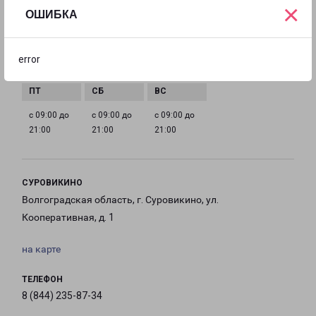
×
ГРАФИК РАБОТЫ
ОШИБКА
с 09:00 до
с 09:00 до
с 09:00 до
с 09:00 до
error
21:00
21:00
21:00
21:00
с 09:00 до
с 09:00 до
с 09:00 до
21:00
21:00
21:00
СУРОВИКИНО
Волгоградская область, г. Суровикино, ул.
Кооперативная, д. 1
на карте
ТЕЛЕФОН
8 (844) 235-87-34