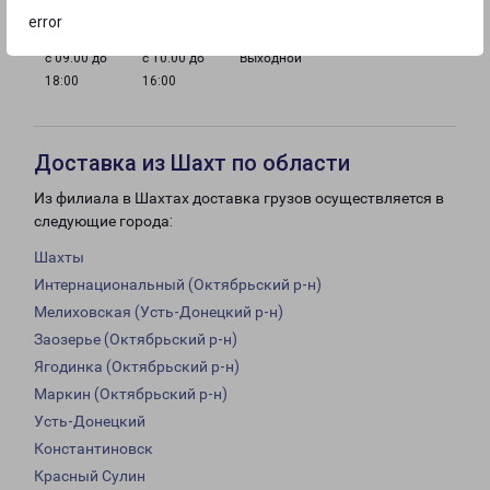
error
с 09:00 до
с 10:00 до
Выходной
18:00
16:00
Доставка из Шахт по области
Из филиала в Шахтах доставка грузов осуществляется в
следующие города:
Шахты
Интернациональный (Октябрьский р-н)
Мелиховская (Усть-Донецкий р-н)
Заозерье (Октябрьский р-н)
Ягодинка (Октябрьский р-н)
Маркин (Октябрьский р-н)
Усть-Донецкий
Константиновск
Красный Сулин