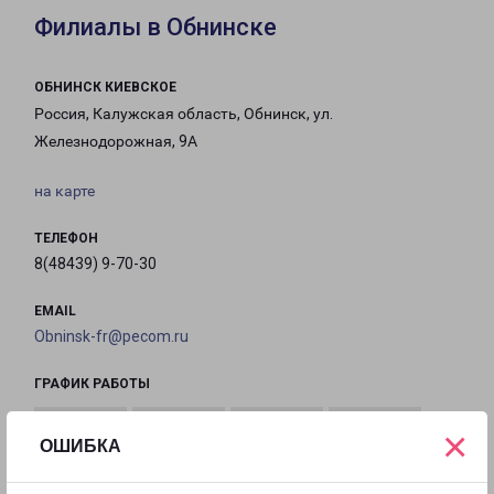
Филиалы в Обнинске
ОБНИНСК КИЕВСКОЕ
Россия, Калужская область, Обнинск, ул.
Железнодорожная, 9А
на карте
ТЕЛЕФОН
8(48439) 9-70-30
EMAIL
Obninsk-fr@pecom.ru
ГРАФИК РАБОТЫ
×
ОШИБКА
с 09:00 до
с 09:00 до
с 09:00 до
с 09:00 до
18:00
18:00
18:00
18:00