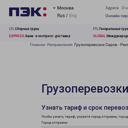
Москва
Адреса
О н
Rus /
Eng
Онлайн-се
LTL
Сборные грузы
FTL
Генеральные гру
EXPRESS
Авиа- и экспресс-доставка
GLOBAL
Международн
Главная
Направления
Грузоперевозки Саров - Ре
Грузоперевозки
Узнать тариф и срок перево
Чтобы узнать тариф, укажите город отправки, город 
Город отправки