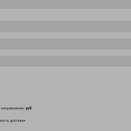
у направлению:
руб
.
мость доставки.