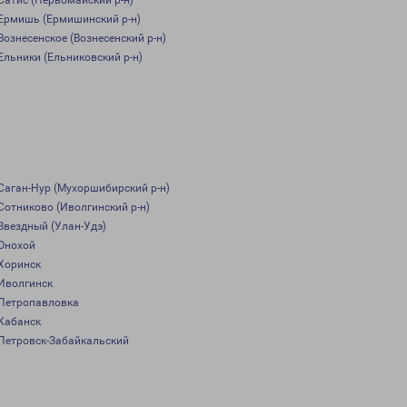
Сатис (Первомайский р-н)
Ермишь (Ермишинский р-н)
Вознесенское (Вознесенский р-н)
Ельники (Ельниковский р-н)
Саган-Нур (Мухоршибирский р-н)
Сотниково (Иволгинский р-н)
Звездный (Улан-Удэ)
Онохой
Хоринск
Иволгинск
Петропавловка
Кабанск
Петровск-Забайкальский