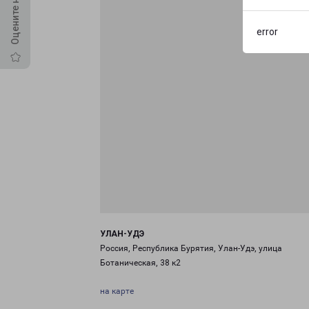
error
УЛАН-УДЭ
Россия, Республика Бурятия, Улан-Удэ, улица
Ботаническая, 38 к2
на карте