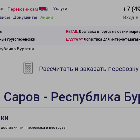
+7 (4
ас
Услуги
Перевозчикам
Вход в
рвисы
Документы
Акции
зы
RETAIL
Доставка в торговые сети и марк
ые грузоперевозки
EASYWAY
Логистика для интернет-магаз
спублика Бурятия
Рассчитать и заказать перевозку
 Саров - Республика Бу
зки
доставки, тип перевозки и вес груза.