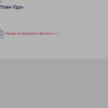
в»
«Улан-Удэ»
(xls)
Тарифы на перевозку из филиала