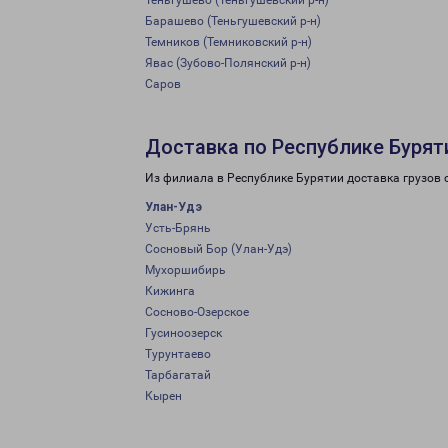
Теньгушево (Теньгушевский р-н)
Барашево (Теньгушевский р-н)
Темников (Темниковский р-н)
Явас (Зубово-Полянский р-н)
Саров
Доставка по Республике Бурят
Из филиала в Республике Бурятии доставка грузов 
Улан-Удэ
Усть-Брянь
Сосновый Бор (Улан-Удэ)
Мухоршибирь
Кижинга
Сосново-Озерское
Гусиноозерск
Турунтаево
Тарбагатай
Кырен