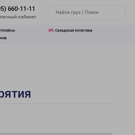
95) 660-11-11
 личный кабинет
етплейсы
3PL
Складская логистика
инов
рятия