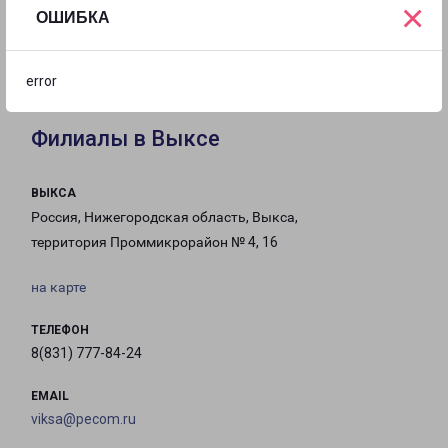
×
ОШИБКА
с 09:00 до
с 09:00 до
с 09:00 до
20:00
20:00
20:00
error
Филиалы в Выксе
ВЫКСА
Россия, Нижегородская область, Выкса,
территория Проммикрорайон № 4, 16
на карте
ТЕЛЕФОН
8(831) 777-84-24
EMAIL
viksa@pecom.ru