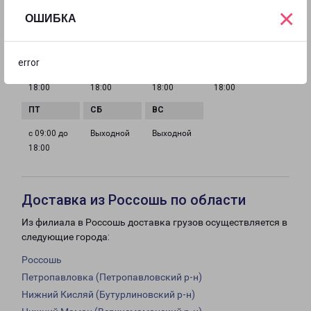
×
ОШИБКА
ГРАФИК РАБОТЫ
error
с 09:00 до
с 09:00 до
с 09:00 до
с 09:00 до
18:00
18:00
18:00
18:00
с 09:00 до
Выходной
Выходной
18:00
Доставка из Россошь по области
Из филиала в Россошь доставка грузов осуществляется в
следующие города:
Россошь
Петропавловка (Петропавловский р-н)
Нижний Кисляй (Бутурлиновский р-н)