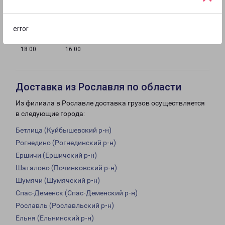
18:00
18:00
18:00
18:00
error
с 09:00 до
с 10:00 до
Выходной
18:00
16:00
Доставка из Рославля по области
Из филиала в Рославле доставка грузов осуществляется
в следующие города:
Бетлица (Куйбышевский р-н)
Рогнедино (Рогнединский р-н)
Ершичи (Ершичский р-н)
Шаталово (Починковский р-н)
Шумячи (Шумячский р-н)
Спас-Деменск (Спас-Деменский р-н)
Рославль (Рославльский р-н)
Ельня (Ельнинский р-н)