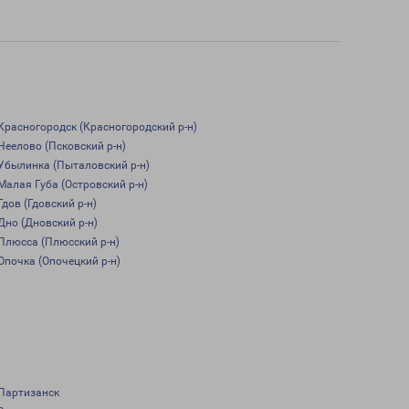
Красногородск (Красногородский р-н)
Неелово (Псковский р-н)
Убылинка (Пыталовский р-н)
Малая Губа (Островский р-н)
Гдов (Гдовский р-н)
Дно (Дновский р-н)
Плюсса (Плюсский р-н)
Опочка (Опочецкий р-н)
Партизанск