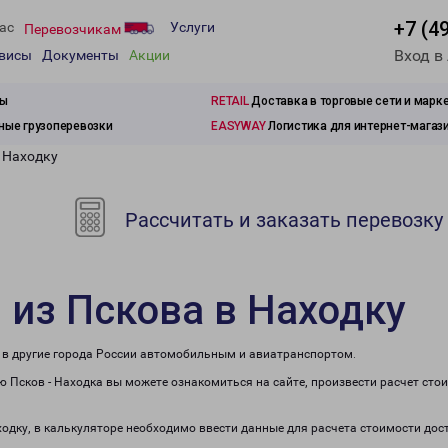
+7 (4
ас
Услуги
Перевозчикам
Вход в
рвисы
Документы
Акции
зы
RETAIL
Доставка в торговые сети и марк
ые грузоперевозки
EASYWAY
Логистика для интернет-магаз
в Находку
Рассчитать и заказать перевозку
 из Пскова в Находку
е в другие города России автомобильным и авиатранспортом.
 Псков - Находка вы можете ознакомиться на сайте, произвести расчет ст
ходку, в калькуляторе необходимо ввести данные для расчета стоимости дос