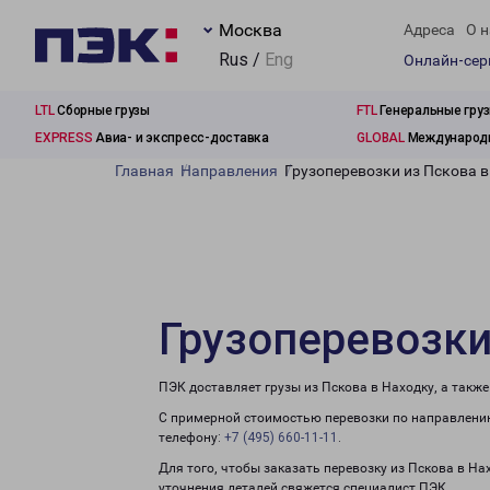
Москва
Адреса
О н
Rus /
Eng
Онлайн-се
LTL
Сборные грузы
FTL
Генеральные гру
EXPRESS
Авиа- и экспресс-доставка
GLOBAL
Международн
Главная
Направления
Грузоперевозки из Пскова 
Грузоперевозки
ПЭК доставляет грузы из Пскова в Находку, а такж
С примерной стоимостью перевозки по направлению
телефону:
+7 (495) 660-11-11
.
Для того, чтобы заказать перевозку из Пскова в На
уточнения деталей свяжется специалист ПЭК.