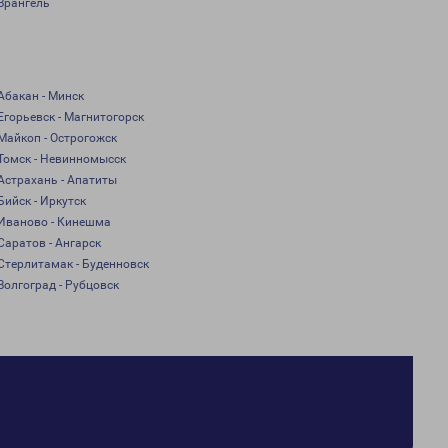
Врангель
Абакан - Минск
Егорьевск - Магнитогорск
Майкоп - Острогожск
Томск - Невинномысск
Астрахань - Апатиты
Бийск - Иркутск
Иваново - Кинешма
Саратов - Ангарск
Стерлитамак - Буденновск
Волгоград - Рубцовск