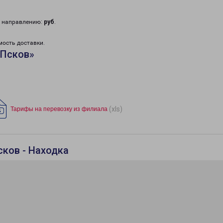
у направлению:
руб
.
мость доставки.
«Псков»
(xls)
Тарифы на перевозку из филиала
сков - Находка