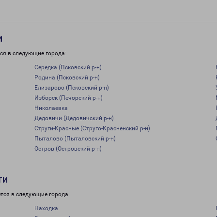
и
ся в следующие города:
Середка (Псковский р-н)
Родина (Псковский р-н)
Елизарово (Псковский р-н)
Изборск (Печорский р-н)
Николаевка
Дедовичи (Дедовичский р-н)
Струги-Красные (Струго-Красненский р-н)
Пыталово (Пыталовский р-н)
Остров (Островский р-н)
ти
тся в следующие города:
Находка