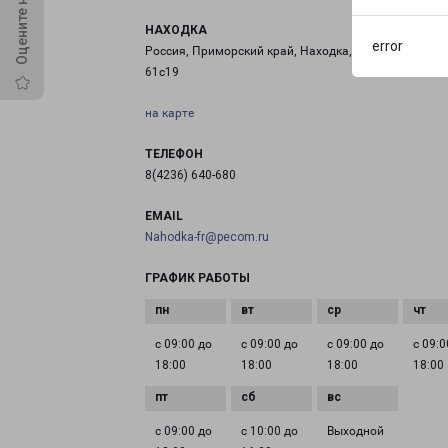
НАХОДКА
error
Россия, Приморский край, Находка, Угольная улица
61с19
на карте
ТЕЛЕФОН
8(4236) 640-680
EMAIL
Nahodka-fr@pecom.ru
ГРАФИК РАБОТЫ
с 09:00 до
с 09:00 до
с 09:00 до
с 09:0
18:00
18:00
18:00
18:00
с 09:00 до
с 10:00 до
Выходной