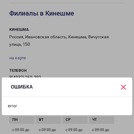
Филиалы в Кинешме
КИНЕШМА
Россия, Ивановская область, Кинешма, Вичугская
улица, 150
на карте
ТЕЛЕФОН
8(4932) 260-292
×
ОШИБКА
EMAIL
Kineshma@pecom.ru
error
ГРАФИК РАБОТЫ
с 09:00 до
с 09:00 до
с 09:00 до
с 09:00 до