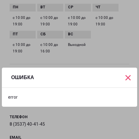
с 10:00 до
с 10:00 до
с 10:00 до
с 10:00 до
19:00
19:00
19:00
19:00
с 10:00 до
с 10:00 до
Выходной
19:00
16:00
×
ЯСНЫЙ
ОШИБКА
Оренбургская обл., г.Ясный, Фабричное шоссе,
д.5Б
error
на карте
ТЕЛЕФОН
8 (3537) 40-41-45
EMAIL