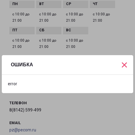
с 10:00 до
с 10:00 до
с 10:00 до
с 10:00 до
21:00
21:00
21:00
21:00
с 10:00 до
с 10:00 до
с 10:00 до
21:00
21:00
21:00
×
ОШИБКА
ПЕТРОЗАВОДСК АНОХИНА 41
город Петрозаводск, улица Анохина, 41
error
на карте
ТЕЛЕФОН
8(8142) 599-499
EMAIL
pz@pecom.ru