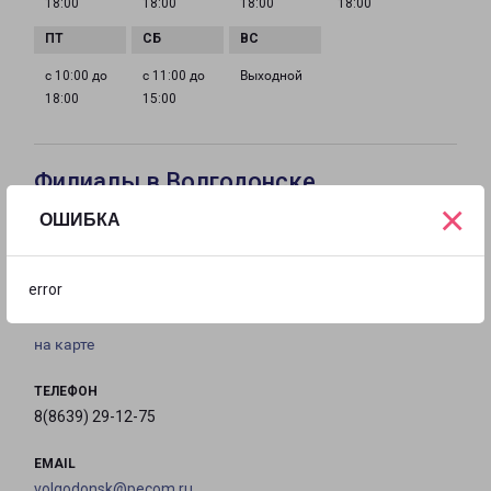
18:00
18:00
18:00
18:00
с 10:00 до
с 11:00 до
Выходной
18:00
15:00
Филиалы в Волгодонске
×
ОШИБКА
ВОЛГОДОНСК
Россия, Ростовская область, Волгодонск,
error
Романовское шоссе, 1Д
на карте
ТЕЛЕФОН
8(8639) 29-12-75
EMAIL
volgodonsk@pecom.ru