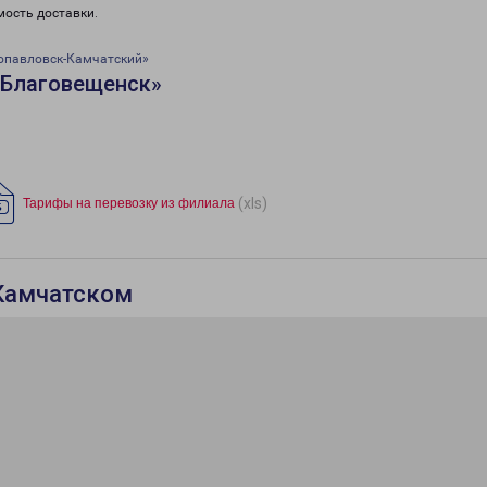
мость доставки.
опавловск-Камчатский»
«Благовещенск»
(xls)
Тарифы на перевозку из филиала
Камчатском