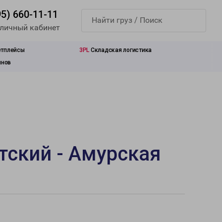
95) 660-11-11
 личный кабинет
етплейсы
3PL
Складская логистика
инов
тский - Амурская