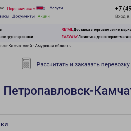
+7 (4
ас
Услуги
Перевозчикам
Вход в
рвисы
Документы
Акции
зы
RETAIL
Доставка в торговые сети и марк
ые грузоперевозки
EASYWAY
Логистика для интернет-магаз
вск-Камчатский - Амурская область
Рассчитать и заказать перевозку
 Петропавловск-Камча
зки