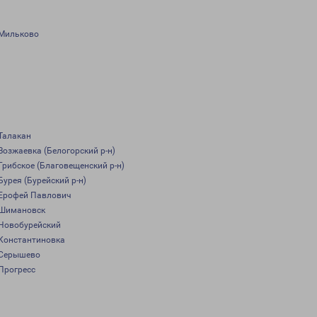
Мильково
Талакан
Возжаевка (Белогорский р-н)
Грибское (Благовещенский р-н)
Бурея (Бурейский р-н)
Ерофей Павлович
Шимановск
Новобурейский
Константиновка
Серышево
Прогресс