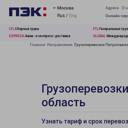
Москва
Адреса
О н
Rus /
Eng
Онлайн-се
LTL
Сборные грузы
FTL
Генеральные гру
EXPRESS
Авиа- и экспресс-доставка
GLOBAL
Международн
Главная
Направления
Грузоперевозки Петропавло
Грузоперевозки
область
Узнать тариф и срок перево