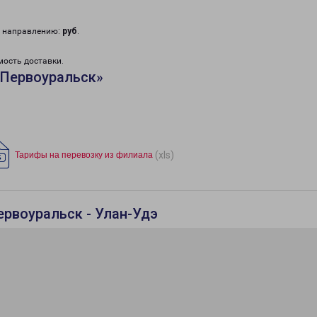
у направлению:
руб
.
мость доставки.
«Первоуральск»
(xls)
Тарифы на перевозку из филиала
ервоуральск - Улан-Удэ