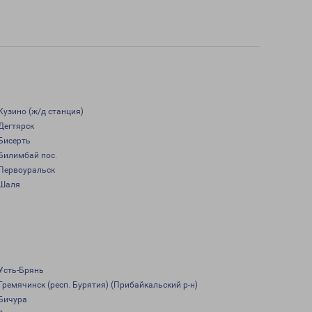
Кузино (ж/д станция)
Дегтярск
Бисерть
Билимбай пос.
Первоуральск
Шаля
Усть-Брянь
Гремячинск (респ. Бурятия) (Прибайкальский р-н)
Бичура