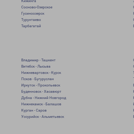
Кижинга
Сосново-Озерское
Гусиноозерск
Турунтаево
Тарбагатай
Владимир - Ташкент
Витебск - Лысьва
Нижневартовск - Курск
Псков - Бугуруслан
Иркутск - Прокопьевск
Буденновск - Хасавюрт
Дубна - Нижний Новгород
Нижнекамск - Балашов
Курган - Саров
Уссурийск - Альметьевск