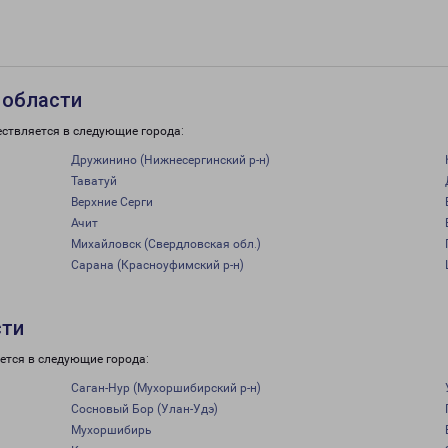
 области
ествляется в следующие города:
Дружинино (Нижнесергинский р-н)
Таватуй
Верхние Серги
Ачит
Михайловск (Свердловская обл.)
Сарана (Красноуфимский р-н)
сти
ется в следующие города:
Саган-Нур (Мухоршибирский р-н)
Сосновый Бор (Улан-Удэ)
Мухоршибирь