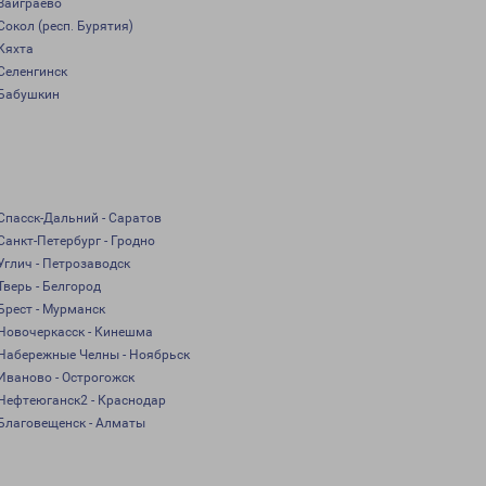
Заиграево
Сокол (респ. Бурятия)
Кяхта
Селенгинск
Бабушкин
Спасск-Дальний - Саратов
Санкт-Петербург - Гродно
Углич - Петрозаводск
Тверь - Белгород
Брест - Мурманск
Новочеркасск - Кинешма
Набережные Челны - Ноябрьск
Иваново - Острогожск
Нефтеюганск2 - Краснодар
Благовещенск - Алматы