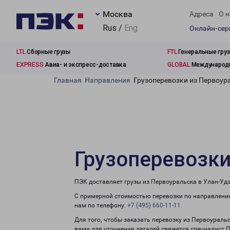
Москва
Адреса
О н
Rus /
Eng
Онлайн-се
LTL
Сборные грузы
FTL
Генеральные гру
EXPRESS
Авиа- и экспресс-доставка
GLOBAL
Международн
Главная
Направления
Грузоперевозки из Первоур
Грузоперевозки
ПЭК доставляет грузы из Первоуральска в Улан-Удэ
С примерной стоимостью перевозки по направлению
нам по телефону:
+7 (495) 660-11-11
.
Для того, чтобы заказать перевозку из Первоуральс
вами для уточнения деталей свяжется специалист 