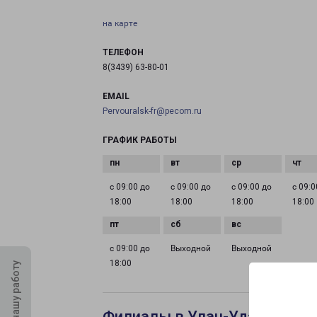
на карте
ТЕЛЕФОН
8(3439) 63-80-01
EMAIL
Pervouralsk-fr@pecom.ru
ГРАФИК РАБОТЫ
с 09:00 до
с 09:00 до
с 09:00 до
с 09:0
18:00
18:00
18:00
18:00
с 09:00 до
Выходной
Выходной
18:00
Оцените нашу работу
Филиалы в Улан-Удэ