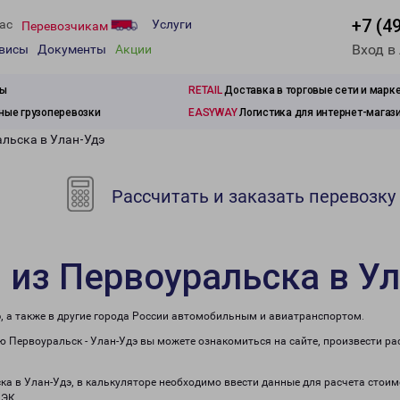
+7 (4
ас
Услуги
Перевозчикам
Вход в
рвисы
Документы
Акции
зы
RETAIL
Доставка в торговые сети и марк
ые грузоперевозки
EASYWAY
Логистика для интернет-магаз
альска в Улан-Удэ
Рассчитать и заказать перевозку
 из Первоуральска в У
, а также в другие города России автомобильным и авиатранспортом.
 Первоуральск - Улан-Удэ вы можете ознакомиться на сайте, произвести р
ка в Улан-Удэ, в калькуляторе необходимо ввести данные для расчета стоим
ПЭК.