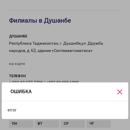
Филиалы в Душанбе
ДУШАНБЕ
Республика Таджикистан, г. Душанбе,ул. Дружба
народов, д. 62, здание «Системавтоматика»
на карте
ТЕЛЕФОН
+ 992 43 377 7700 / +992 90 000 6999
×
ОШИБКА
EMAIL
dushanbe-fr@pecom.ru
error
ГРАФИК РАБОТЫ