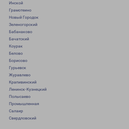
Инской
Грамотеино
Новый Городок
Зеленогорский
Бабанаково
Бачатский
Коурак
Белово
Борисово
Гурьевск
Журавлево
Крапивинский
Ленинск-Кузнецкий
Полысаево
Промышленная
Салаир
Свердловский