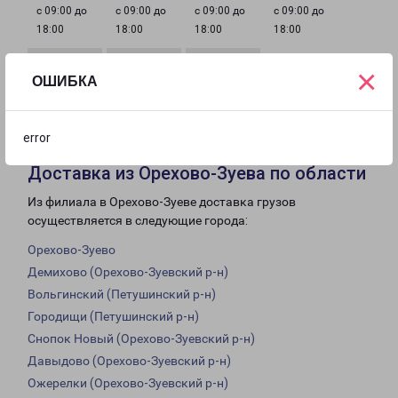
с 09:00 до
с 09:00 до
с 09:00 до
с 09:00 до
18:00
18:00
18:00
18:00
×
ОШИБКА
с 09:00 до
Выходной
Выходной
18:00
error
Доставка из Орехово-Зуева по области
Из филиала в Орехово-Зуеве доставка грузов
осуществляется в следующие города:
Орехово-Зуево
Демихово (Орехово-Зуевский р-н)
Вольгинский (Петушинский р-н)
Городищи (Петушинский р-н)
Снопок Новый (Орехово-Зуевский р-н)
Давыдово (Орехово-Зуевский р-н)
Ожерелки (Орехово-Зуевский р-н)