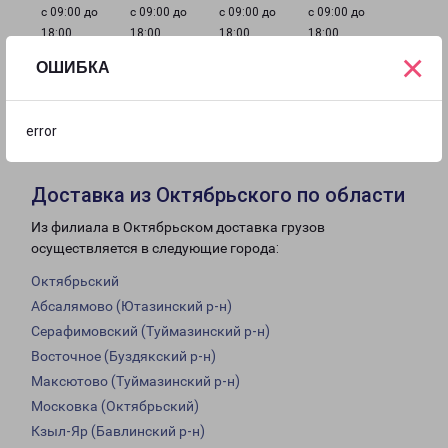
с 09:00 до
с 09:00 до
с 09:00 до
с 09:00 до
18:00
18:00
18:00
18:00
×
ОШИБКА
с 09:00 до
Выходной
Выходной
18:00
error
Доставка из Октябрьского по области
Из филиала в Октябрьском доставка грузов
осуществляется в следующие города:
Октябрьский
Абсалямово (Ютазинский р-н)
Серафимовский (Туймазинский р-н)
Восточное (Буздякский р-н)
Максютово (Туймазинский р-н)
Московка (Октябрьский)
Кзыл-Яр (Бавлинский р-н)