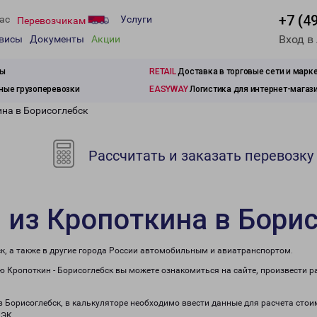
+7 (4
ас
Услуги
Перевозчикам
Вход в
рвисы
Документы
Акции
зы
RETAIL
Доставка в торговые сети и марк
ые грузоперевозки
EASYWAY
Логистика для интернет-магаз
ина в Борисоглебск
Рассчитать и заказать перевозку
 из Кропоткина в Бори
к, а также в другие города России автомобильным и авиатранспортом.
 Кропоткин - Борисоглебск вы можете ознакомиться на сайте, произвести 
в Борисоглебск, в калькуляторе необходимо ввести данные для расчета стои
ПЭК.