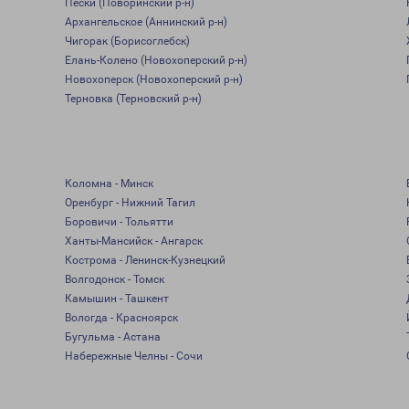
Пески (Поворинский р-н)
Архангельское (Аннинский р-н)
Чигорак (Борисоглебск)
Елань-Колено (Новохоперский р-н)
Новохоперск (Новохоперский р-н)
Терновка (Терновский р-н)
Коломна - Минск
Оренбург - Нижний Тагил
Боровичи - Тольятти
Ханты-Мансийск - Ангарск
Кострома - Ленинск-Кузнецкий
Волгодонск - Томск
Камышин - Ташкент
Вологда - Красноярск
Бугульма - Астана
Набережные Челны - Сочи