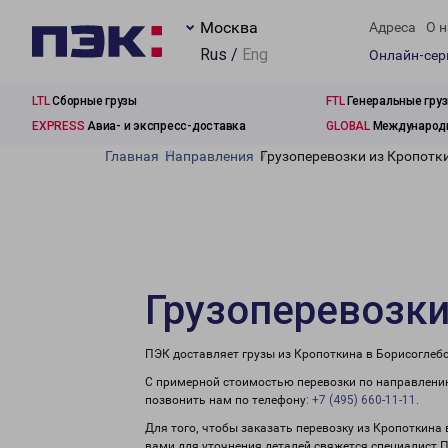
Москва
Адреса
О н
Rus /
Eng
Онлайн-се
LTL
Сборные грузы
FTL
Генеральные гру
EXPRESS
Авиа- и экспресс-доставка
GLOBAL
Международн
Главная
Направления
Грузоперевозки из Кропотк
Грузоперевозки
ПЭК доставляет грузы из Кропоткина в Борисоглебс
С примерной стоимостью перевозки по направлению
позвонить нам по телефону:
+7 (495) 660-11-11
.
Для того, чтобы заказать перевозку из Кропоткина 
вами для уточнения деталей свяжется специалист 