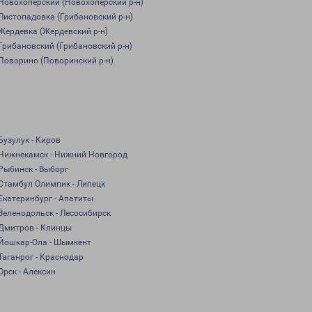
Новохоперский (Новохоперский р-н)
Листопадовка (Грибановский р-н)
Жердевка (Жердевский р-н)
Грибановский (Грибановский р-н)
Поворино (Поворинский р-н)
Бузулук - Киров
Нижнекамск - Нижний Новгород
Рыбинск - Выборг
Стамбул Олимпик - Липецк
Екатеринбург - Апатиты
Зеленодольск - Лесосибирск
Дмитров - Клинцы
Йошкар-Ола - Шымкент
Таганрог - Краснодар
Орск - Алексин