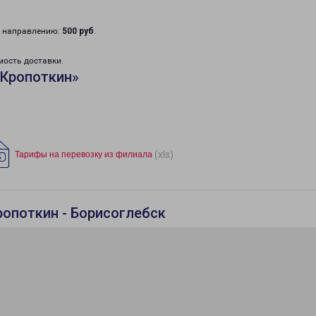
у направлению:
500 руб
.
мость доставки.
«Кропоткин»
(xls)
Тарифы на перевозку из филиала
ропоткин - Борисоглебск