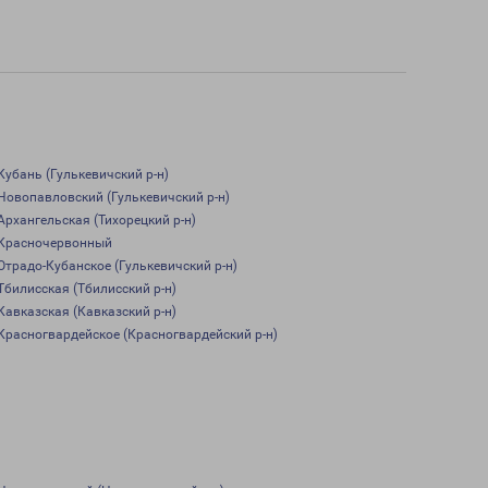
Кубань (Гулькевичский р-н)
Новопавловский (Гулькевичский р-н)
Архангельская (Тихорецкий р-н)
Красночервонный
Отрадо-Кубанское (Гулькевичский р-н)
Тбилисская (Тбилисский р-н)
Кавказская (Кавказский р-н)
Красногвардейское (Красногвардейский р-н)