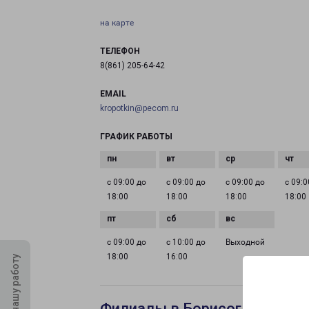
на карте
ТЕЛЕФОН
8(861) 205-64-42
EMAIL
kropotkin@pecom.ru
ГРАФИК РАБОТЫ
с 09:00 до
с 09:00 до
с 09:00 до
с 09:0
18:00
18:00
18:00
18:00
с 09:00 до
с 10:00 до
Выходной
18:00
16:00
Оцените нашу работу
Филиалы в Борисоглебске