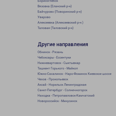
Борисоглебск
Вязовка (Еланский р-н)
Байчурово (Поворинский р-н)
Уварово
Алексеевка (Алексеевский р-н.)
Таловая (Таловский р-н)
Другие направления
Обнинск - Рязань
Чебоксары - Ессентуки
Нижневартовск - Сыктывкар
Ташкент Горького - Майкоп
Южно-Сахалинск - Наро-Фоминск Киевское шоссе
Чехов - Прокопьевск
Аксай - Норильск Ленинградская
Санкт-Петербург - Солнечногорск
Находка - Петропавловск-Камчатский
Новороссийск - Минусинск