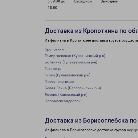
с 09:00 до
Выходной
Выходной
18:00
Доставка из Кропоткина по об
Из филиала в Кропоткине доставка грузов осуществ
Кропоткин
Темиргоевская (Курганинский р-н)
Ботаника (Гулькевичский р-н)
Тихорецк
Гирей (Гулькевичский р-н)
Песчанокопское
Белая Глина (Белоглинский р-н)
Лосево (Кавказский р-н)
Новоалександровск
Доставка из Борисоглебска по
Из филиала в Борисоглебске доставка грузов осуще