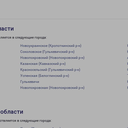
ласти
ляется в следующие города:
Новоукраинское (Кропоткинский р-н)
Соколовское (Гулькевичский р-н)
Новопокровский (Новопокровский р-н)
Казанская (Кавказский р-н)
Красносельский (Гулькевичский р-н)
Успенская (Белоглинский р-н)
Гулькевичи
Новопокровская (Новопокровский р-н)
 области
ствляется в следующие города: