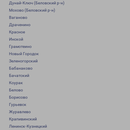
Дунай-Ключ (Беловский р-н)
Мохово (Беловский р-н)
Ваганово
Драченино
Красное
Инской
Грамотеино
Новый Городок
Зеленогорский
Бабанаково
Бачатский
Коурак
Белово
Борисово
Гурьевск
Журавлево
Крапивинский
Ленинск-Кузнецкий