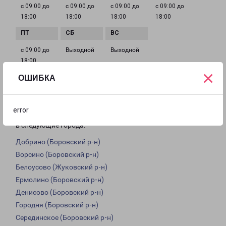
с 09:00 до
с 09:00 до
с 09:00 до
с 09:00 до
18:00
18:00
18:00
18:00
с 09:00 до
Выходной
Выходной
18:00
×
ОШИБКА
Доставка из Обнинска по области
error
Из филиала в Обнинске доставка грузов осуществляется
в следующие города:
Добрино (Боровский р-н)
Ворсино (Боровский р-н)
Белоусово (Жуковский р-н)
Ермолино (Боровский р-н)
Денисово (Боровский р-н)
Городня (Боровский р-н)
Серединское (Боровский р-н)