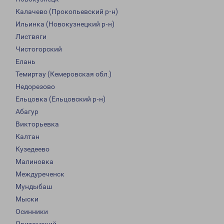
Калачево (Прокопьевский р-н)
Ильинка (Новокузнецкий р-н)
Листвяги
Чистогорский
Елань
Темиртау (Кемеровская обл.)
Недорезово
Ельцовка (Ельцовский р-н)
Абагур
Викторьевка
Калтан
Кузедеево
Малиновка
Междуреченск
Мундыбаш
Мыски
Осинники